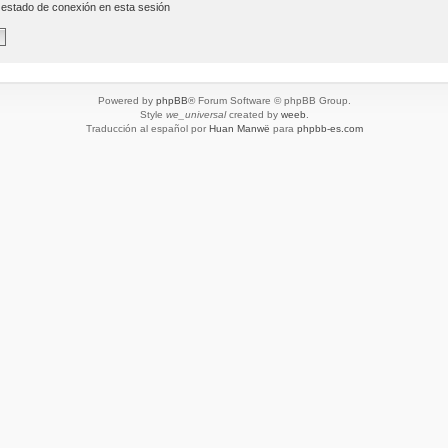
 estado de conexión en esta sesión
Powered by
phpBB
® Forum Software © phpBB Group.
Style
we_universal
created by
weeb
.
Traducción al español por
Huan Manwë
para
phpbb-es.com