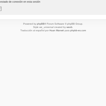
 estado de conexión en esta sesión
Powered by
phpBB
® Forum Software © phpBB Group.
Style
we_universal
created by
weeb
.
Traducción al español por
Huan Manwë
para
phpbb-es.com