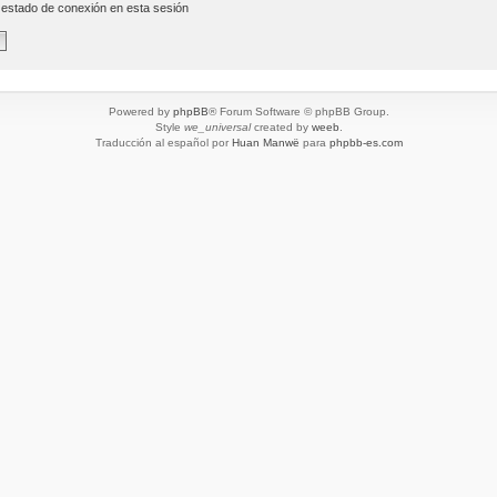
 estado de conexión en esta sesión
Powered by
phpBB
® Forum Software © phpBB Group.
Style
we_universal
created by
weeb
.
Traducción al español por
Huan Manwë
para
phpbb-es.com