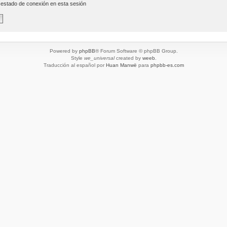
 estado de conexión en esta sesión
Powered by
phpBB
® Forum Software © phpBB Group.
Style
we_universal
created by
weeb
.
Traducción al español por
Huan Manwë
para
phpbb-es.com