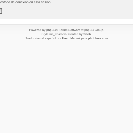
 estado de conexión en esta sesión
Powered by
phpBB
® Forum Software © phpBB Group.
Style
we_universal
created by
weeb
.
Traducción al español por
Huan Manwë
para
phpbb-es.com