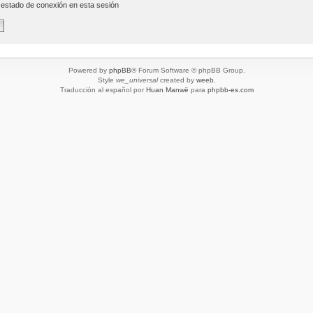
 estado de conexión en esta sesión
Powered by
phpBB
® Forum Software © phpBB Group.
Style
we_universal
created by
weeb
.
Traducción al español por
Huan Manwë
para
phpbb-es.com