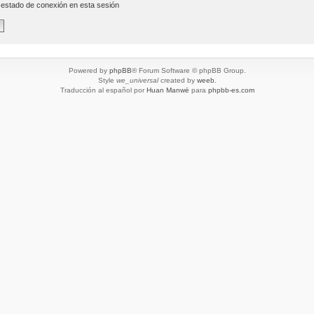
 estado de conexión en esta sesión
Powered by
phpBB
® Forum Software © phpBB Group.
Style
we_universal
created by
weeb
.
Traducción al español por
Huan Manwë
para
phpbb-es.com