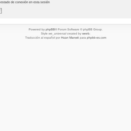
 estado de conexión en esta sesión
Powered by
phpBB
® Forum Software © phpBB Group.
Style
we_universal
created by
weeb
.
Traducción al español por
Huan Manwë
para
phpbb-es.com