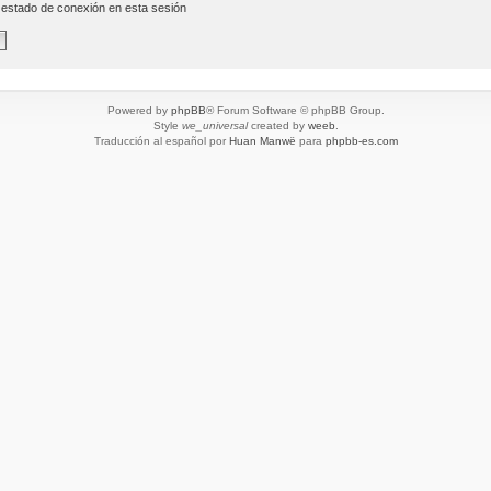
 estado de conexión en esta sesión
Powered by
phpBB
® Forum Software © phpBB Group.
Style
we_universal
created by
weeb
.
Traducción al español por
Huan Manwë
para
phpbb-es.com