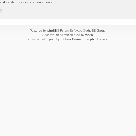
 estado de conexión en esta sesión
Powered by
phpBB
® Forum Software © phpBB Group.
Style
we_universal
created by
weeb
.
Traducción al español por
Huan Manwë
para
phpbb-es.com