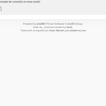
 estado de conexión en esta sesión
Powered by
phpBB
® Forum Software © phpBB Group.
Style
we_universal
created by
weeb
.
Traducción al español por
Huan Manwë
para
phpbb-es.com