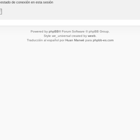
 estado de conexión en esta sesión
Powered by
phpBB
® Forum Software © phpBB Group.
Style
we_universal
created by
weeb
.
Traducción al español por
Huan Manwë
para
phpbb-es.com