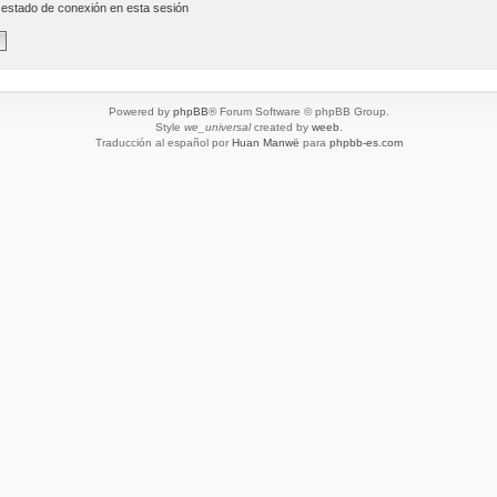
 estado de conexión en esta sesión
Powered by
phpBB
® Forum Software © phpBB Group.
Style
we_universal
created by
weeb
.
Traducción al español por
Huan Manwë
para
phpbb-es.com