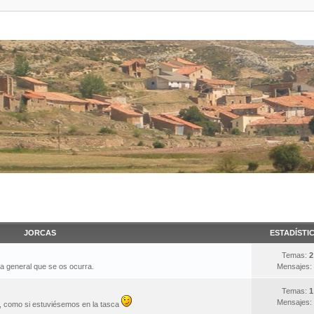
JORCAS
ESTADÍSTI
Temas:
2
ma general que se os ocurra.
Mensajes:
Temas:
1
Mensajes:
s, como si estuviésemos en la tasca