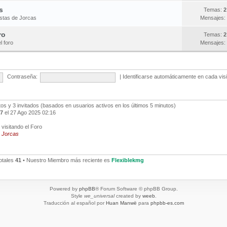
s
Temas:
2
estas de Jorcas
Mensajes:
ro
Temas:
2
l foro
Mensajes:
Contraseña:
|
Identificarse automáticamente en cada vis
ltos y 3 invitados (basados en usuarios activos en los últimos 5 minutos)
7
el 27 Ago 2025 02:16
visitando el Foro
,
Jorcas
otales
41
• Nuestro Miembro más reciente es
Flexiblekmg
Powered by
phpBB
® Forum Software © phpBB Group.
Style
we_universal
created by
weeb
.
Traducción al español por
Huan Manwë
para
phpbb-es.com