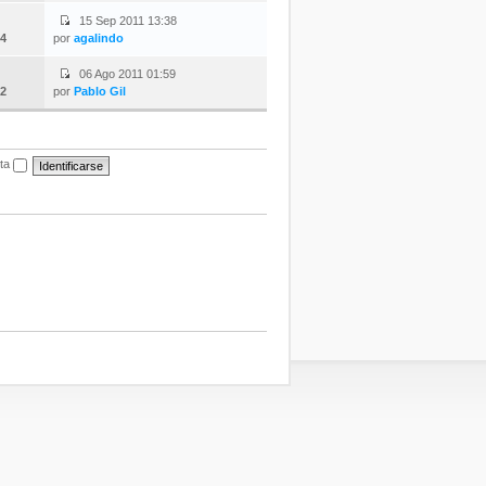
15 Sep 2011 13:38
4
por
agalindo
06 Ago 2011 01:59
2
por
Pablo Gil
ita