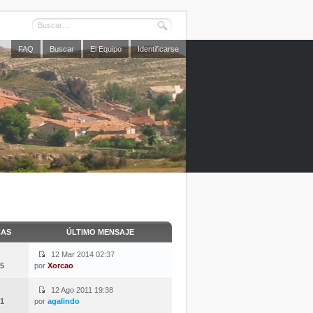
FAQ
Buscar
El Equipo
Identificarse
CAS
ÚLTIMO MENSAJE
12 Mar 2014 02:37
5
por
Xorcao
12 Ago 2011 19:38
1
por
agalindo