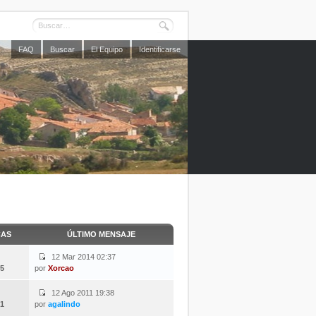
FAQ
Buscar
El Equipo
Identificarse
CAS
ÚLTIMO MENSAJE
12 Mar 2014 02:37
5
por
Xorcao
12 Ago 2011 19:38
1
por
agalindo