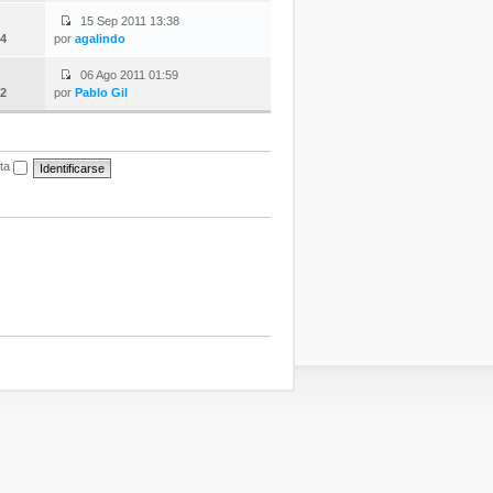
15 Sep 2011 13:38
4
por
agalindo
06 Ago 2011 01:59
2
por
Pablo Gil
ita