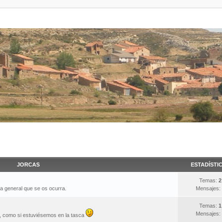
JORCAS
ESTADÍSTI
Temas:
2
ma general que se os ocurra.
Mensajes:
Temas:
1
Mensajes:
s, como si estuviésemos en la tasca