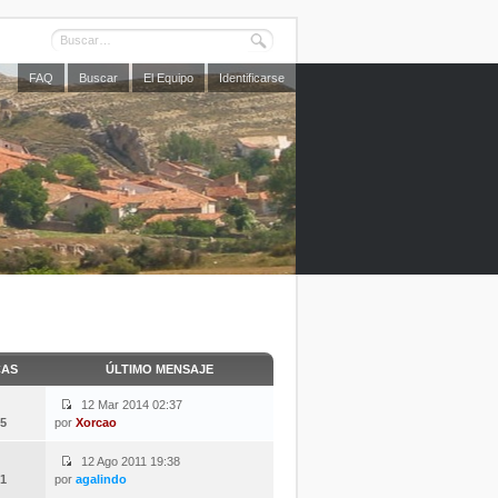
FAQ
Buscar
El Equipo
Identificarse
CAS
ÚLTIMO MENSAJE
12 Mar 2014 02:37
5
por
Xorcao
12 Ago 2011 19:38
1
por
agalindo