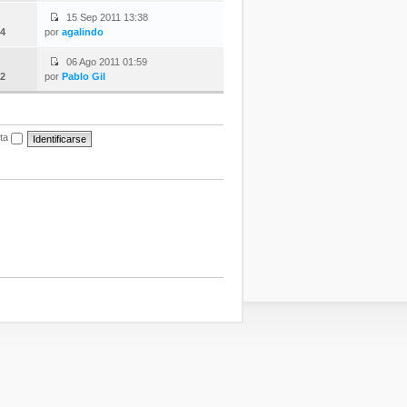
15 Sep 2011 13:38
4
por
agalindo
06 Ago 2011 01:59
2
por
Pablo Gil
ita