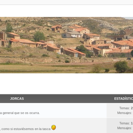
JORCAS
ESTADÍSTI
Temas:
2
ma general que se os ocurra.
Mensajes:
Temas:
1
Mensajes:
s, como si estuviésemos en la tasca