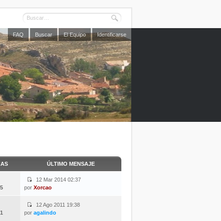
FAQ
Buscar
El Equipo
Identificarse
CAS
ÚLTIMO MENSAJE
12 Mar 2014 02:37
5
por
Xorcao
12 Ago 2011 19:38
1
por
agalindo