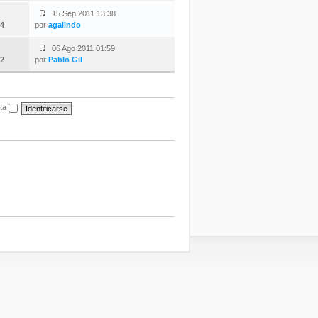
15 Sep 2011 13:38
4
por
agalindo
06 Ago 2011 01:59
2
por
Pablo Gil
ita