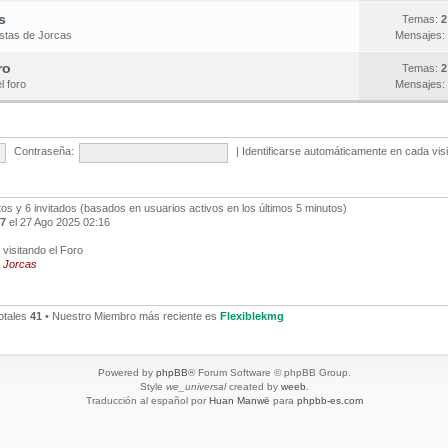
s
Temas:
2
estas de Jorcas
Mensajes:
ro
Temas:
2
l foro
Mensajes:
Contraseña:
|
Identificarse automáticamente en cada vis
ltos y 6 invitados (basados en usuarios activos en los últimos 5 minutos)
7
el 27 Ago 2025 02:16
visitando el Foro
,
Jorcas
otales
41
• Nuestro Miembro más reciente es
Flexiblekmg
Powered by
phpBB
® Forum Software © phpBB Group.
Style
we_universal
created by
weeb
.
Traducción al español por
Huan Manwë
para
phpbb-es.com