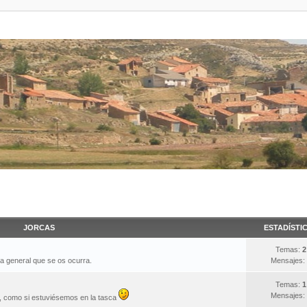
JORCAS
ESTADÍSTI
Temas:
2
ma general que se os ocurra.
Mensajes:
Temas:
1
Mensajes:
s, como si estuviésemos en la tasca