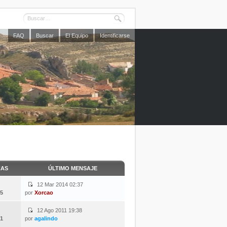
FAQ
Buscar
El Equipo
Identificarse
CAS
ÚLTIMO MENSAJE
12 Mar 2014 02:37
5
por
Xorcao
12 Ago 2011 19:38
1
por
agalindo