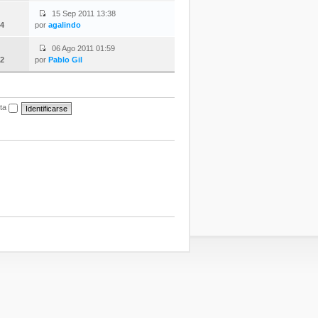
15 Sep 2011 13:38
4
por
agalindo
06 Ago 2011 01:59
2
por
Pablo Gil
ita