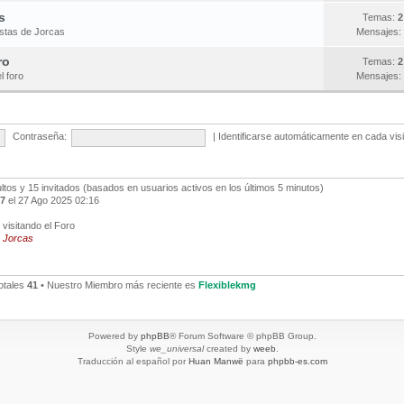
s
Temas:
2
estas de Jorcas
Mensajes:
ro
Temas:
2
l foro
Mensajes:
Contraseña:
|
Identificarse automáticamente en cada vis
ultos y 15 invitados (basados en usuarios activos en los últimos 5 minutos)
7
el 27 Ago 2025 02:16
visitando el Foro
,
Jorcas
otales
41
• Nuestro Miembro más reciente es
Flexiblekmg
Powered by
phpBB
® Forum Software © phpBB Group.
Style
we_universal
created by
weeb
.
Traducción al español por
Huan Manwë
para
phpbb-es.com