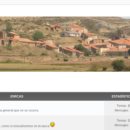
JORCAS
ESTADÍSTI
Temas:
2
ma general que se os ocurra.
Mensajes:
Temas:
1
Mensajes:
s, como si estuviésemos en la tasca