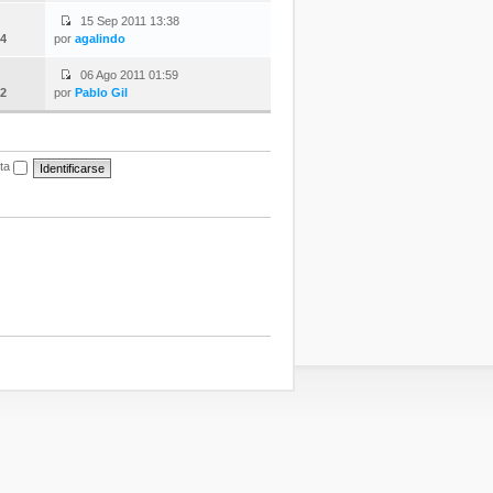
15 Sep 2011 13:38
4
por
agalindo
06 Ago 2011 01:59
2
por
Pablo Gil
ita