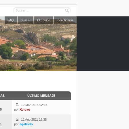
FAQ
Buscar
El Equipo
Identificarse
CAS
ÚLTIMO MENSAJE
12 Mar 2014 02:37
5
por
Xorcao
12 Ago 2011 19:38
1
por
agalindo