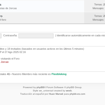
s
Temas:
2
estas de Jorcas
Mensajes:
ro
Temas:
2
l foro
Mensajes:
Contraseña:
|
Identificarse automáticamente en cada vis
ultos y 18 invitados (basados en usuarios activos en los últimos 5 minutos)
7
el 27 Ago 2025 02:16
visitando el Foro
,
Jorcas
otales
41
• Nuestro Miembro más reciente es
Flexiblekmg
Powered by
phpBB
® Forum Software © phpBB Group.
Style
we_universal
created by
weeb
.
Traducción al español por
Huan Manwë
para
phpbb-es.com