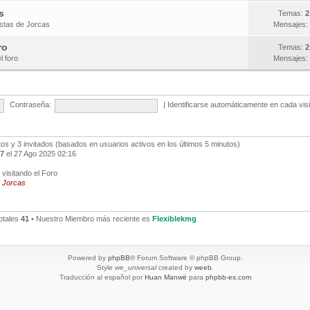
s
Temas:
2
estas de Jorcas
Mensajes:
ro
Temas:
2
l foro
Mensajes:
Contraseña:
|
Identificarse automáticamente en cada vis
ltos y 3 invitados (basados en usuarios activos en los últimos 5 minutos)
7
el 27 Ago 2025 02:16
visitando el Foro
,
Jorcas
otales
41
• Nuestro Miembro más reciente es
Flexiblekmg
Powered by
phpBB
® Forum Software © phpBB Group.
Style
we_universal
created by
weeb
.
Traducción al español por
Huan Manwë
para
phpbb-es.com