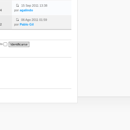
15 Sep 2011 13:38
4
por
agalindo
06 Ago 2011 01:59
2
por
Pablo Gil
ita