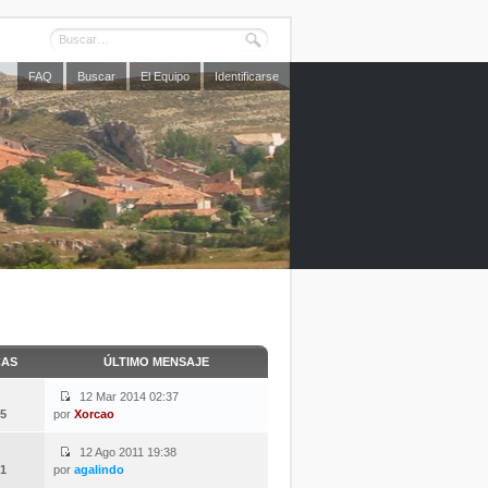
FAQ
Buscar
El Equipo
Identificarse
CAS
ÚLTIMO MENSAJE
12 Mar 2014 02:37
5
por
Xorcao
12 Ago 2011 19:38
1
por
agalindo