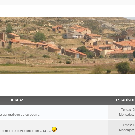
JORCAS
ESTADÍSTI
Temas:
2
ma general que se os ocurra.
Mensajes:
Temas:
1
Mensajes:
s, como si estuviésemos en la tasca