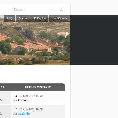
FAQ
Buscar
El Equipo
Identificarse
CAS
ÚLTIMO MENSAJE
12 Mar 2014 02:37
5
por
Xorcao
12 Ago 2011 19:38
1
por
agalindo