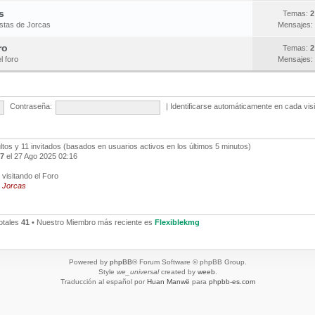
s
Temas:
2
estas de Jorcas
Mensajes:
ro
Temas:
2
l foro
Mensajes:
Contraseña:
|
Identificarse automáticamente en cada vis
ultos y 11 invitados (basados en usuarios activos en los últimos 5 minutos)
7
el 27 Ago 2025 02:16
visitando el Foro
,
Jorcas
otales
41
• Nuestro Miembro más reciente es
Flexiblekmg
Powered by
phpBB
® Forum Software © phpBB Group.
Style
we_universal
created by
weeb
.
Traducción al español por
Huan Manwë
para
phpbb-es.com