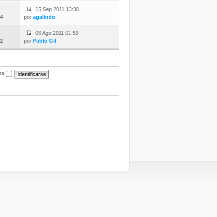
15 Sep 2011 13:38
4
por
agalindo
06 Ago 2011 01:59
2
por
Pablo Gil
ita