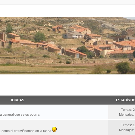
JORCAS
ESTADÍSTI
Temas:
2
ma general que se os ocurra.
Mensajes:
Temas:
1
Mensajes:
s, como si estuviésemos en la tasca