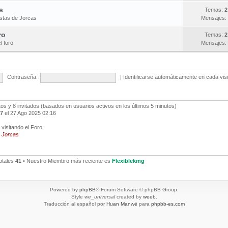
s
Temas:
2
estas de Jorcas
Mensajes:
ro
Temas:
2
l foro
Mensajes:
Contraseña:
|
Identificarse automáticamente en cada vis
ltos y 8 invitados (basados en usuarios activos en los últimos 5 minutos)
7
el 27 Ago 2025 02:16
visitando el Foro
,
Jorcas
otales
41
• Nuestro Miembro más reciente es
Flexiblekmg
Powered by
phpBB
® Forum Software © phpBB Group.
Style
we_universal
created by
weeb
.
Traducción al español por
Huan Manwë
para
phpbb-es.com