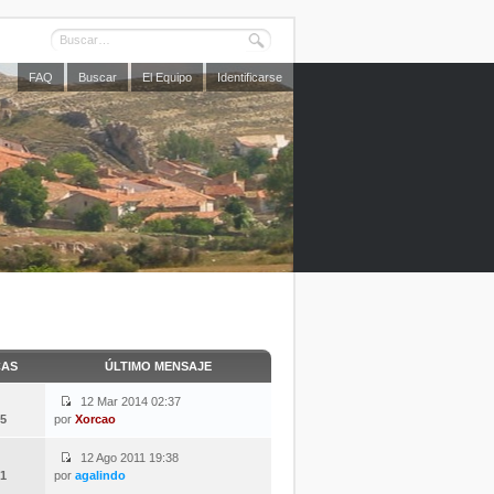
FAQ
Buscar
El Equipo
Identificarse
CAS
ÚLTIMO MENSAJE
12 Mar 2014 02:37
5
por
Xorcao
12 Ago 2011 19:38
1
por
agalindo