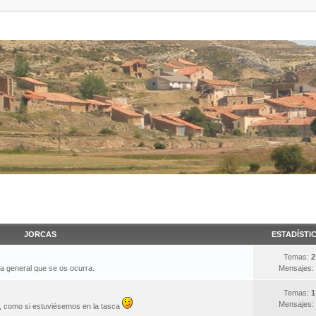
JORCAS
ESTADÍSTI
Temas:
2
ma general que se os ocurra.
Mensajes:
Temas:
1
Mensajes:
s, como si estuviésemos en la tasca