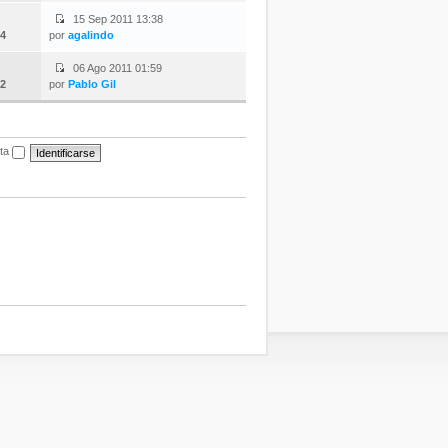
15 Sep 2011 13:38
4
por
agalindo
06 Ago 2011 01:59
2
por
Pablo Gil
ita