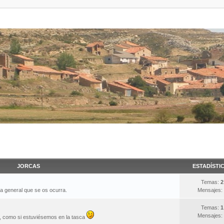
JORCAS
ESTADÍSTI
Temas:
2
ma general que se os ocurra.
Mensajes:
Temas:
1
Mensajes:
s, como si estuviésemos en la tasca