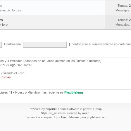
s
Temas:
2
estas de Jorcas
Mensajes:
ro
Temas:
2
l foro
Mensajes:
Contraseña:
|
Identificarse automáticamente en cada vis
ltos y 4 invitados (basados en usuarios activos en los últimos 5 minutos)
7
el 27 Ago 2025 02:16
visitando el Foro
,
Jorcas
otales
41
• Nuestro Miembro más reciente es
Flexiblekmg
Powered by
phpBB
® Forum Software © phpBB Group.
Style
we_universal
created by
weeb
.
Traducción al español por
Huan Manwë
para
phpbb-es.com