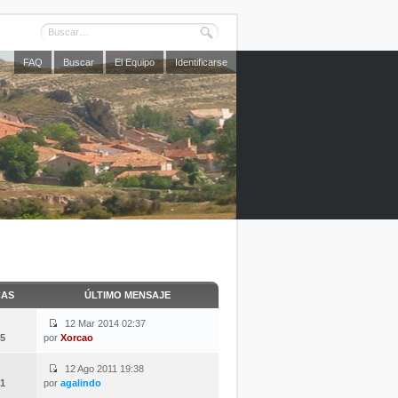
FAQ
Buscar
El Equipo
Identificarse
CAS
ÚLTIMO MENSAJE
12 Mar 2014 02:37
5
por
Xorcao
12 Ago 2011 19:38
1
por
agalindo