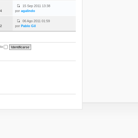
15 Sep 2011 13:38
4
por
agalindo
06 Ago 2011 01:59
2
por
Pablo Gil
ita