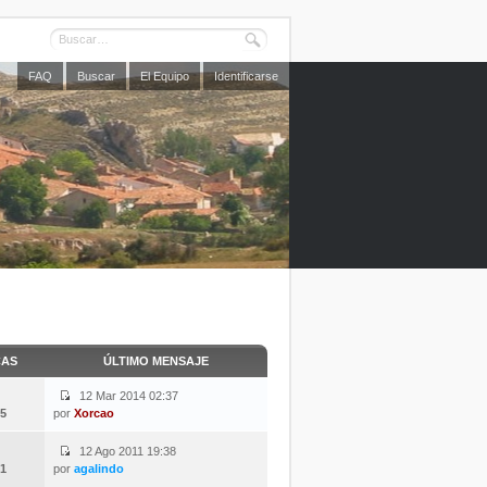
FAQ
Buscar
El Equipo
Identificarse
CAS
ÚLTIMO MENSAJE
12 Mar 2014 02:37
5
por
Xorcao
12 Ago 2011 19:38
1
por
agalindo