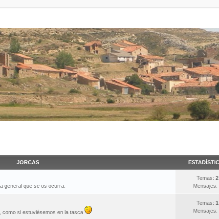
JORCAS
ESTADÍSTI
Temas:
2
ma general que se os ocurra.
Mensajes:
Temas:
1
Mensajes:
s, como si estuviésemos en la tasca