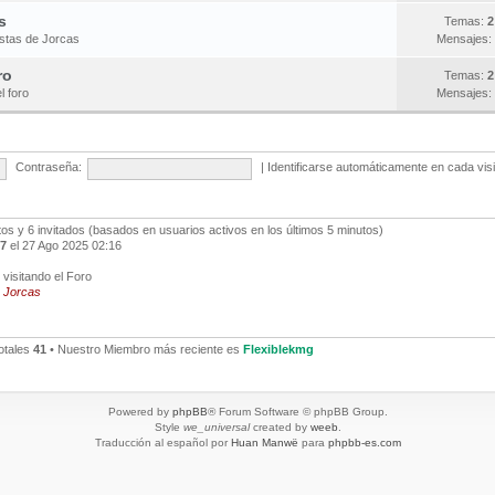
s
Temas:
2
estas de Jorcas
Mensajes:
ro
Temas:
2
l foro
Mensajes:
Contraseña:
|
Identificarse automáticamente en cada vis
ltos y 6 invitados (basados en usuarios activos en los últimos 5 minutos)
7
el 27 Ago 2025 02:16
visitando el Foro
,
Jorcas
otales
41
• Nuestro Miembro más reciente es
Flexiblekmg
Powered by
phpBB
® Forum Software © phpBB Group.
Style
we_universal
created by
weeb
.
Traducción al español por
Huan Manwë
para
phpbb-es.com