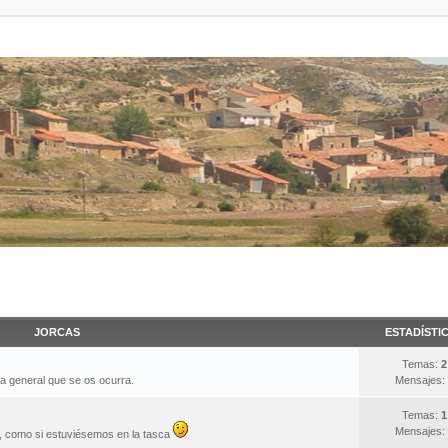
JORCAS
ESTADÍSTI
Temas:
2
ma general que se os ocurra.
Mensajes:
Temas:
1
Mensajes:
s, como si estuviésemos en la tasca