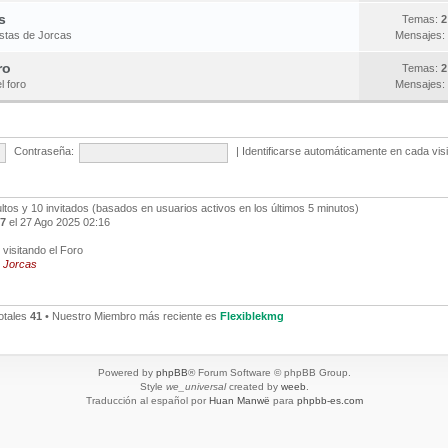
s
Temas:
2
estas de Jorcas
Mensajes:
ro
Temas:
2
l foro
Mensajes:
Contraseña:
|
Identificarse automáticamente en cada vis
ultos y 10 invitados (basados en usuarios activos en los últimos 5 minutos)
7
el 27 Ago 2025 02:16
visitando el Foro
,
Jorcas
otales
41
• Nuestro Miembro más reciente es
Flexiblekmg
Powered by
phpBB
® Forum Software © phpBB Group.
Style
we_universal
created by
weeb
.
Traducción al español por
Huan Manwë
para
phpbb-es.com