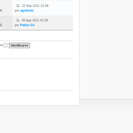
15 Sep 2011 13:38
4
por
agalindo
06 Ago 2011 01:59
2
por
Pablo Gil
ita