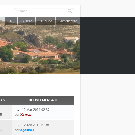
FAQ
Buscar
El Equipo
Identificarse
CAS
ÚLTIMO MENSAJE
12 Mar 2014 02:37
5
por
Xorcao
12 Ago 2011 19:38
1
por
agalindo