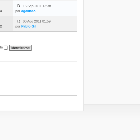
15 Sep 2011 13:38
4
por
agalindo
06 Ago 2011 01:59
2
por
Pablo Gil
ita