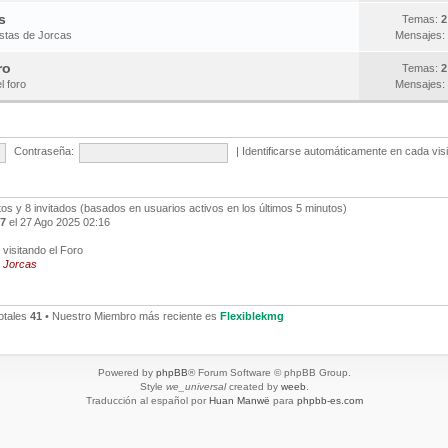
s
Temas:
2
estas de Jorcas
Mensajes:
ro
Temas:
2
l foro
Mensajes:
Contraseña:
|
Identificarse automáticamente en cada vis
ltos y 8 invitados (basados en usuarios activos en los últimos 5 minutos)
7
el 27 Ago 2025 02:16
visitando el Foro
,
Jorcas
otales
41
• Nuestro Miembro más reciente es
Flexiblekmg
Powered by
phpBB
® Forum Software © phpBB Group.
Style
we_universal
created by
weeb
.
Traducción al español por
Huan Manwë
para
phpbb-es.com