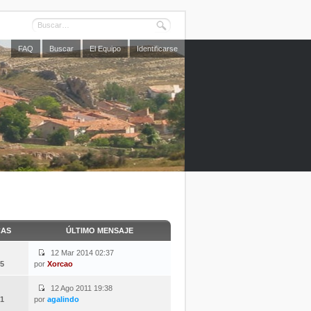
FAQ
Buscar
El Equipo
Identificarse
CAS
ÚLTIMO MENSAJE
12 Mar 2014 02:37
5
por
Xorcao
12 Ago 2011 19:38
1
por
agalindo