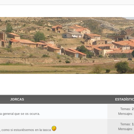
JORCAS
ESTADÍSTI
Temas:
2
ma general que se os ocurra.
Mensajes:
Temas:
1
Mensajes:
s, como si estuviésemos en la tasca