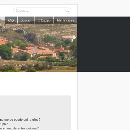
FAQ
Buscar
El Equipo
Identificarse
o me se puede unir a ellos?
rupo?
cen en diferentes colores?