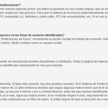
utomáticamente?
nte
cuando ingresas al foro, tus datos se guardan en una cookie segura, que se elim
ser usada por otra persona. Para que el sistema te reconozca automáticamente solo
compartido, e.j. biblioteca, cyber-cafés, PC's de universidades, etc. Si no ves la c
rezca en las listas de usuarios identificados?
 "Preferencias de Foros", encontrarás la opción
Ocultar mi estado de conexión
. Ha
tu mismo. Serás contado como un usuario oculto.
puede ser recuperada puedes desactivarla o cambiarla. Visita la página de ingreso 
arás identificado nuevamente en muy poco tiempo.
ntraseña. Si todo está correcto, hay dos posibles razones. Si el Sistema de Protecci
 menor de 13 años
entonces tendrás que seguir algunas instrucciones que te le da
s, ya sea por ti mismo o por La Administración, antes de que puedas identificarte;
nvió un e-mail, sigue las instrucciones. Si no recibiste ningún e-mail, seguramente l
a sido capturada por un filtro de spam. Si estás seguro de que la dirección de e-ma