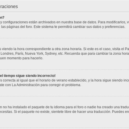
uraciones
ón?
s y configuraciones están archivados en nuestra base de datos. Para modificarlos, vi
 las páginas del foro. Este sistema te permitirá cambiar sus datos y preferencias.
 viendo la hora correspondiente a otra zona horaria. Si este es el caso, visita el P
j. Londres, París, Nueva York, Sydney, etc. Recuerda que para cambiar la zona hor
n buen momento para hacerlo.
 el tiempo sigue siendo incorrecto!
s correcta al igual que el horario de verano establecido, y la hora sigue siendo i
cate con La Administración para corregir el problema.
 no ha instalado el paquete de tu idioma para el foro o nadie ha creado una tradu
cesitas. Si el paquete no existe, sientete libre de hacer una traducción. Puedes en