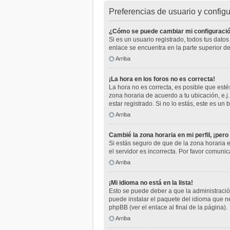
Preferencias de usuario y config
¿Cómo se puede cambiar mi configuraci
Si es un usuario registrado, todos tus dato
enlace se encuentra en la parte superior de
Arriba
¡La hora en los foros no es correcta!
La hora no es correcta, es posible que estés
zona horaria de acuerdo a tu ubicación, e.
estar registrado. Si no lo estás, este es u
Arriba
Cambié la zona horaria en mi perfil, ¡pero
Si estás seguro de que de la zona horaria e
el servidor es incorrecta. Por favor comuni
Arriba
¡Mi idioma no está en la lista!
Esto se puede deber a que la administración
puede instalar el paquete del idioma que ne
phpBB (ver el enlace al final de la página).
Arriba