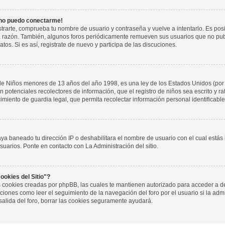
 no puedo conectarme!
istrarte, comprueba tu nombre de usuario y contraseña y vuelve a intentarlo. Es pos
a razón. También, algunos foros periódicamente remueven sus usuarios que no pub
tos. Si es así, registrate de nuevo y participa de las discuciones.
de Niños menores de 13 años del año 1998, es una ley de los Estados Unidos (por
 son potenciales recolectores de información, que el registro de niños sea escrito y r
miento de guardia legal, que permita recolectar información personal identificab
aya baneado tu dirección IP o deshabilitara el nombre de usuario con el cual estás
suarios. Ponte en contacto con La Administración del sitio.
ookies del Sitio"?
las cookies creadas por phpBB, las cuales te mantienen autorizado para acceder a d
iones como leer el seguimiento de la navegación del foro por el usuario si la admin
salida del foro, borrar las cookies seguramente ayudará.