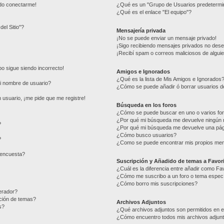
edo conectarme!
¿Qué es un "Grupo de Usuarios predetermi
¿Qué es el enlace "El equipo"?
del Sitio"?
Mensajería privada
¡No se puede enviar un mensaje privado!
¡Sigo recibiendo mensajes privados no des
¡Recibí spam o correos maliciosos de alguie
mpo sigue siendo incorrecto!
Amigos e Ignorados
¿Qué es la lista de Mis Amigos e Ignorados
i nombre de usuario?
¿Cómo se puede añadir ó borrar usuarios de
 usuario, ¡me pide que me registre!
Búsqueda en los foros
¿Cómo se puede buscar en uno o varios fo
¿Por qué mi búsqueda me devuelve ningún 
?
¿Por qué mi búsqueda me devuelve una pág
¿Cómo busco usuarios?
?
¿Como se puede encontrar mis propios me
 encuesta?
Suscripción y Añadido de temas a Favor
¿Cuál es la diferencia entre añadir como Fa
¿Cómo me suscribo a un foro o tema especí
¿Cómo borro mis suscripciones?
erador?
ación de temas?
Archivos Adjuntos
s?
¿Qué archivos adjuntos son permitidos en e
¿Cómo encuentro todos mis archivos adjun