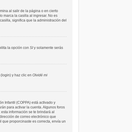
ina al salir de la página o en cierto
 marca la casilla al ingresar. No es
asilla, significa que la administración del
bilita la opción con
SI
y solamente serás
(login) y haz clic en
Olvidé mi
ón Infantil (COPPA) está activado y
rán para activar la cuenta. Algunos foros
 esta información se te brindará al
a dirección de correo electrónico que
il que proporcinaste es correcta, envía un