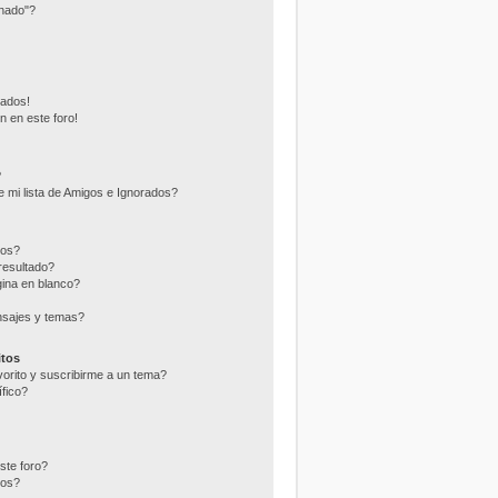
nado"?
eados!
n en este foro!
?
 mi lista de Amigos e Ignorados?
ros?
resultado?
ina en blanco?
nsajes y temas?
itos
vorito y suscribirme a un tema?
fico?
ste foro?
tos?