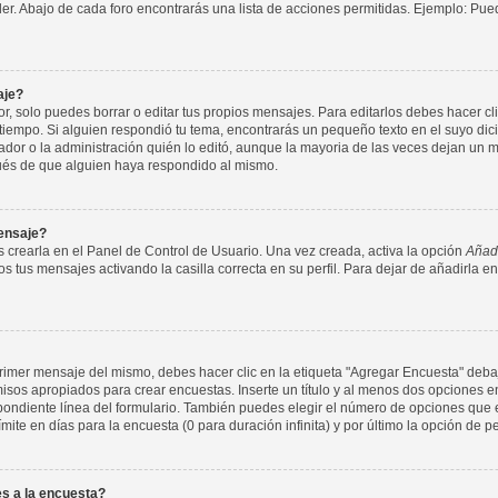
nder. Abajo de cada foro encontrarás una lista de acciones permitidas. Ejemplo: P
aje?
 solo puedes borrar o editar tus propios mensajes. Para editarlos debes hacer cl
 tiempo. Si alguien respondió tu tema, encontrarás un pequeño texto en el suyo di
ador o la administración quién lo editó, aunque la mayoria de las veces dejan un m
ués de que alguien haya respondido al mismo.
ensaje?
 crearla en el Panel de Control de Usuario. Una vez creada, activa la opción
Añadi
s tus mensajes activando la casilla correcta en su perfil. Para dejar de añadirla e
imer mensaje del mismo, debes hacer clic en la etiqueta "Agregar Encuesta" debajo
rmisos apropiados para crear encuestas. Inserte un título y al menos dos opcione
ondiente línea del formulario. También puedes elegir el número de opciones que e
ímite en días para la encuesta (0 para duración infinita) y por último la opción de p
s a la encuesta?