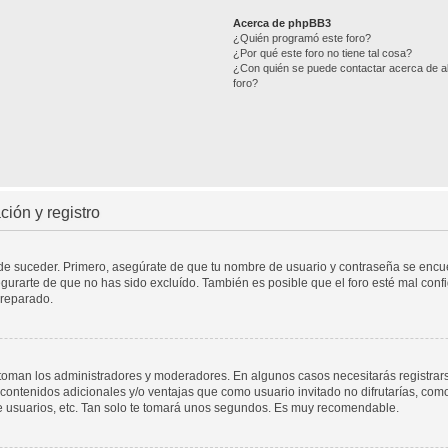
Acerca de phpBB3
¿Quién programó este foro?
¿Por qué este foro no tiene tal cosa?
¿Con quién se puede contactar acerca de ab
foro?
ión y registro
ede suceder. Primero, asegúrate de que tu nombre de usuario y contraseña se encuen
urarte de que no has sido excluído. También es posible que el foro esté mal confi
 reparado.
a toman los administradores y moderadores. En algunos casos necesitarás registrar
contenidos adicionales y/o ventajas que como usuario invitado no difrutarías, com
e usuarios, etc. Tan solo te tomará unos segundos. Es muy recomendable.