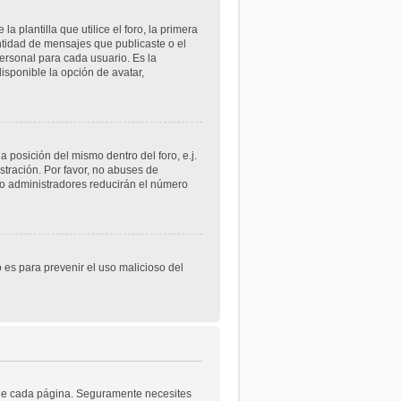
lantilla que utilice el foro, la primera
ntidad de mensajes que publicaste o el
rsonal para cada usuario. Es la
sponible la opción de avatar,
 posición del mismo dentro del foro, e.j.
tración. Por favor, no abuses de
 o administradores reducirán el número
o es para prevenir el uso malicioso del
a de cada página. Seguramente necesites