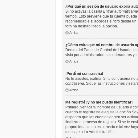
¿Por qué mi sesión de usuario expira a
Si no activas la casilla
Entrar automáticame
tiempo. Esto previene que tu cuenta pueda 
recomendable si accedes al foro desde un PC 
foro ha deshabilitado la opción.
Arriba
¿Cómo evito que mi nombre de usuario apa
Dentro del Panel de Control de Usuario, en
visto por administradores, moderadores y 
Arriba
¡Perdí mi contraseña!
No te asustes, ¡calma! Si tu contraseña no 
contraseña
. Sigue las instrucciones y est
Arriba
Me registré ¡y no me puedo identificar!
Primero, verifica tu nombre de usuario y co
cuando te registraste elegiste la opción
Soy
disponen que las cuentas deben ser activada
finalizar el proceso de registro. Si se te e
proporcionaste no es correcta o tal vez hay
mensaje a La Administración.