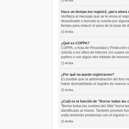
Arriba
Hace un tiempo me registré, ¡pero ahora
Verifiqca el mensaje que se te envia al reg
desactivado o borrado tu cuenta por algun
tiempo para reducir el peso de la base de da
Arriba
¿Qué es COPPA?
COPPA, o Acta de Privacidad y Protección 
solicita a los sitios de Internet, los cuales
padres o con algún otro método de reconoci
Arriba
¿Por qué no puedo registrarme?
Es posible que la administración del foro h
haber deshabilitado el registro de nuevos u
Arriba
¿Cuál es la función de "Borrar todas las c
"Borrar todas las cookies del Sitio" borra 
identificado al mismo. También proveen func
estás teniendo problemas con el ingreso o 
Arriba