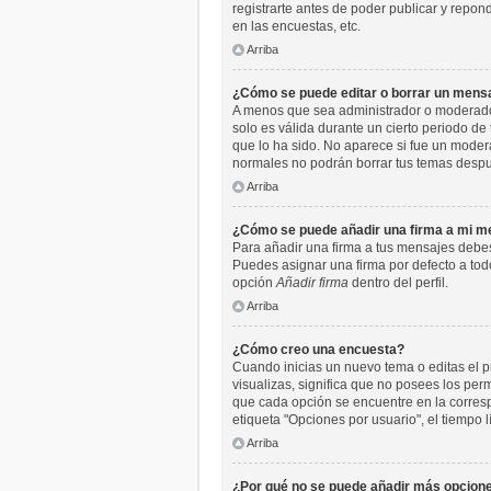
registrarte antes de poder publicar y repo
en las encuestas, etc.
Arriba
¿Cómo se puede editar o borrar un mens
A menos que sea administrador o moderador,
solo es válida durante un cierto periodo de
que lo ha sido. No aparece si fue un moder
normales no podrán borrar tus temas desp
Arriba
¿Cómo se puede añadir una firma a mi m
Para añadir una firma a tus mensajes debes
Puedes asignar una firma por defecto a todo
opción
Añadir firma
dentro del perfil.
Arriba
¿Cómo creo una encuesta?
Cuando inicias un nuevo tema o editas el pr
visualizas, significa que no posees los pe
que cada opción se encuentre en la corresp
etiqueta "Opciones por usuario", el tiempo l
Arriba
¿Por qué no se puede añadir más opcione