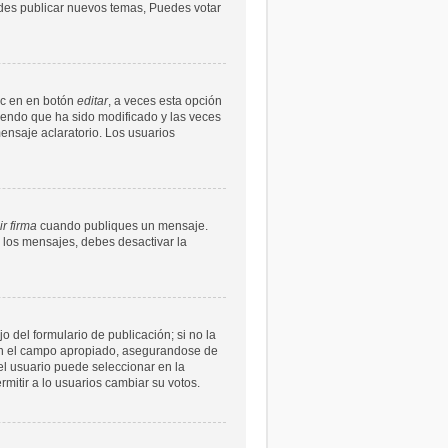
uedes publicar nuevos temas, Puedes votar
ic en en botón
editar
, a veces esta opción
ciendo que ha sido modificado y las veces
ensaje aclaratorio. Los usuarios
r firma
cuando publiques un mensaje.
n los mensajes, debes desactivar la
 del formulario de publicación; si no la
s en el campo apropiado, asegurandose de
l usuario puede seleccionar en la
ermitir a lo usuarios cambiar su votos.