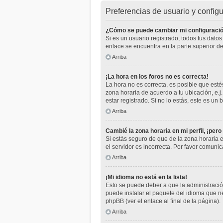
Preferencias de usuario y config
¿Cómo se puede cambiar mi configuraci
Si es un usuario registrado, todos tus dato
enlace se encuentra en la parte superior de
Arriba
¡La hora en los foros no es correcta!
La hora no es correcta, es posible que estés
zona horaria de acuerdo a tu ubicación, e.
estar registrado. Si no lo estás, este es u
Arriba
Cambié la zona horaria en mi perfil, ¡pero
Si estás seguro de que de la zona horaria e
el servidor es incorrecta. Por favor comuni
Arriba
¡Mi idioma no está en la lista!
Esto se puede deber a que la administración
puede instalar el paquete del idioma que ne
phpBB (ver el enlace al final de la página).
Arriba