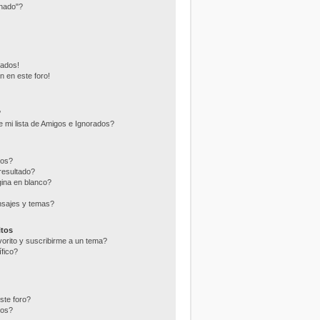
nado"?
eados!
n en este foro!
?
 mi lista de Amigos e Ignorados?
ros?
resultado?
ina en blanco?
nsajes y temas?
itos
vorito y suscribirme a un tema?
fico?
ste foro?
tos?