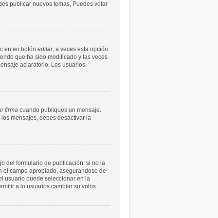
uedes publicar nuevos temas, Puedes votar
ic en en botón
editar
, a veces esta opción
ciendo que ha sido modificado y las veces
ensaje aclaratorio. Los usuarios
r firma
cuando publiques un mensaje.
n los mensajes, debes desactivar la
 del formulario de publicación; si no la
s en el campo apropiado, asegurandose de
l usuario puede seleccionar en la
ermitir a lo usuarios cambiar su votos.