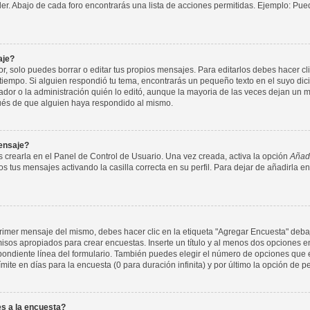
nder. Abajo de cada foro encontrarás una lista de acciones permitidas. Ejemplo: P
aje?
 solo puedes borrar o editar tus propios mensajes. Para editarlos debes hacer cl
 tiempo. Si alguien respondió tu tema, encontrarás un pequeño texto en el suyo di
ador o la administración quién lo editó, aunque la mayoria de las veces dejan un m
ués de que alguien haya respondido al mismo.
ensaje?
 crearla en el Panel de Control de Usuario. Una vez creada, activa la opción
Añadi
s tus mensajes activando la casilla correcta en su perfil. Para dejar de añadirla e
imer mensaje del mismo, debes hacer clic en la etiqueta "Agregar Encuesta" debajo
rmisos apropiados para crear encuestas. Inserte un título y al menos dos opcione
ondiente línea del formulario. También puedes elegir el número de opciones que e
ímite en días para la encuesta (0 para duración infinita) y por último la opción de p
s a la encuesta?