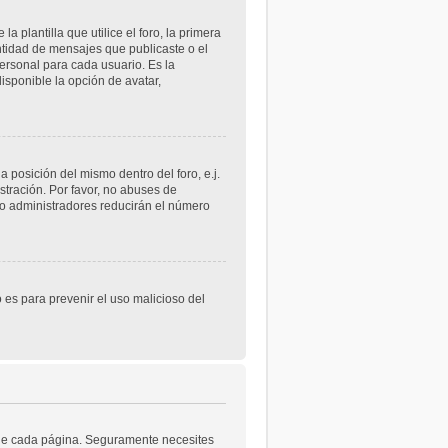
lantilla que utilice el foro, la primera
ntidad de mensajes que publicaste o el
rsonal para cada usuario. Es la
sponible la opción de avatar,
 posición del mismo dentro del foro, e.j.
tración. Por favor, no abuses de
 o administradores reducirán el número
o es para prevenir el uso malicioso del
a de cada página. Seguramente necesites