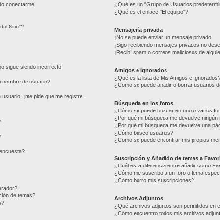
edo conectarme!
¿Qué es un "Grupo de Usuarios predetermi
¿Qué es el enlace "El equipo"?
del Sitio"?
Mensajería privada
¡No se puede enviar un mensaje privado!
¡Sigo recibiendo mensajes privados no des
¡Recibí spam o correos maliciosos de alguie
mpo sigue siendo incorrecto!
Amigos e Ignorados
¿Qué es la lista de Mis Amigos e Ignorados
i nombre de usuario?
¿Cómo se puede añadir ó borrar usuarios de
 usuario, ¡me pide que me registre!
Búsqueda en los foros
¿Cómo se puede buscar en uno o varios fo
¿Por qué mi búsqueda me devuelve ningún 
?
¿Por qué mi búsqueda me devuelve una pág
¿Cómo busco usuarios?
?
¿Como se puede encontrar mis propios me
 encuesta?
Suscripción y Añadido de temas a Favor
¿Cuál es la diferencia entre añadir como Fa
¿Cómo me suscribo a un foro o tema especí
¿Cómo borro mis suscripciones?
erador?
ación de temas?
Archivos Adjuntos
s?
¿Qué archivos adjuntos son permitidos en e
¿Cómo encuentro todos mis archivos adjun