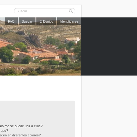
FAQ
Buscar
El Equipo
Identificarse
o me se puede unir a ellos?
rupo?
cen en diferentes colores?