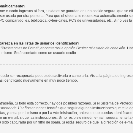
utomáticamente?
nte
cuando ingresas al foro, tus datos se guardan en una cookie segura, que se elim
ser usada por otra persona. Para que el sistema te reconozca automáticamente solo
compartido, e.j. biblioteca, cyber-cafés, PC's de universidades, etc. Si no ves la c
rezca en las listas de usuarios identificados?
 "Preferencias de Foros", encontrarás la opción
Ocultar mi estado de conexión
. Ha
tu mismo. Serás contado como un usuario oculto.
puede ser recuperada puedes desactivarla o cambiarla. Visita la página de ingreso 
arás identificado nuevamente en muy poco tiempo.
ntraseña. Si todo está correcto, hay dos posibles razones. Si el Sistema de Protecci
 menor de 13 años
entonces tendrás que seguir algunas instrucciones que te le da
s, ya sea por ti mismo o por La Administración, antes de que puedas identificarte;
nvió un e-mail, sigue las instrucciones. Si no recibiste ningún e-mail, seguramente l
a sido capturada por un filtro de spam. Si estás seguro de que la dirección de e-ma