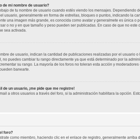
o de mi nombre de usuario?
jo de tu nombre de usuario cuando estés viendo los mensajes. Dependiendo de la p
del usuario, generalmente en forma de estrellas, bloques o puntos, indicando la ca
mente una imagen más grande, es conocida como avatar y generalmete es única o pe
sar o no y en que tamaño y peso pueden ser publicadas. En caso de que no este di
ue sea activada.
re de usuario, indican la cantidad de publicaciones realizadas por el usuario o la
, no puedes cambiar tu rango directamente ya que está determinado por la adminis
rementar su rango. La mayoría de los foros no toleran esta acción y moderadores
 pueden banearte.
l de un usuario, ¡me pide que me registre!
il a otros usuarios a través del foro, si la administración habilitara la opción. Est
l foro?
istrate como miembro, haciendo clic en el enlace de registro, generalmente arrib