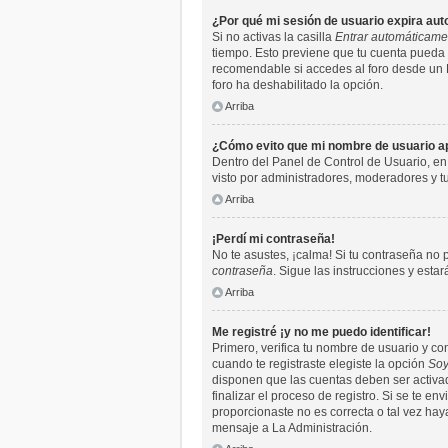
¿Por qué mi sesión de usuario expira a
Si no activas la casilla
Entrar automáticame
tiempo. Esto previene que tu cuenta pueda 
recomendable si accedes al foro desde un PC 
foro ha deshabilitado la opción.
Arriba
¿Cómo evito que mi nombre de usuario apa
Dentro del Panel de Control de Usuario, en
visto por administradores, moderadores y 
Arriba
¡Perdí mi contraseña!
No te asustes, ¡calma! Si tu contraseña no 
contraseña
. Sigue las instrucciones y est
Arriba
Me registré ¡y no me puedo identificar!
Primero, verifica tu nombre de usuario y co
cuando te registraste elegiste la opción
Soy
disponen que las cuentas deben ser activada
finalizar el proceso de registro. Si se te e
proporcionaste no es correcta o tal vez hay
mensaje a La Administración.