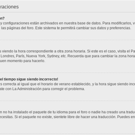
uraciones
ón?
s y configuraciones están archivados en nuestra base de datos. Para modificarlos, vi
 las páginas del foro. Este sistema te permitirá cambiar sus datos y preferencias.
 viendo la hora correspondiente a otra zona horaria. Si este es el caso, visita el P
j. Londres, París, Nueva York, Sydney, etc. Recuerda que para cambiar la zona hor
n buen momento para hacerlo.
 el tiempo sigue siendo incorrecto!
s correcta al igual que el horario de verano establecido, y la hora sigue siendo i
cate con La Administración para corregir el problema.
 no ha instalado el paquete de tu idioma para el foro o nadie ha creado una tradu
cesitas. Si el paquete no existe, sientete libre de hacer una traducción. Puedes en