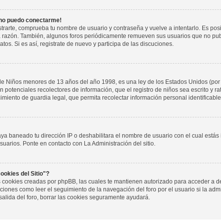
 no puedo conectarme!
istrarte, comprueba tu nombre de usuario y contraseña y vuelve a intentarlo. Es pos
a razón. También, algunos foros periódicamente remueven sus usuarios que no pub
tos. Si es así, registrate de nuevo y participa de las discuciones.
de Niños menores de 13 años del año 1998, es una ley de los Estados Unidos (por
 son potenciales recolectores de información, que el registro de niños sea escrito y r
miento de guardia legal, que permita recolectar información personal identificab
aya baneado tu dirección IP o deshabilitara el nombre de usuario con el cual estás
suarios. Ponte en contacto con La Administración del sitio.
ookies del Sitio"?
las cookies creadas por phpBB, las cuales te mantienen autorizado para acceder a d
iones como leer el seguimiento de la navegación del foro por el usuario si la admin
salida del foro, borrar las cookies seguramente ayudará.