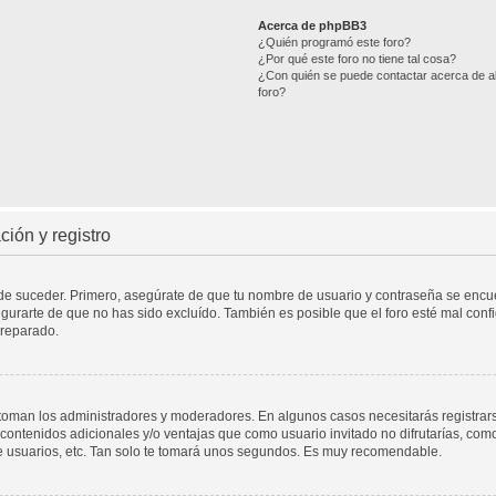
Acerca de phpBB3
¿Quién programó este foro?
¿Por qué este foro no tiene tal cosa?
¿Con quién se puede contactar acerca de ab
foro?
ión y registro
ede suceder. Primero, asegúrate de que tu nombre de usuario y contraseña se encuen
urarte de que no has sido excluído. También es posible que el foro esté mal confi
 reparado.
a toman los administradores y moderadores. En algunos casos necesitarás registrar
contenidos adicionales y/o ventajas que como usuario invitado no difrutarías, com
e usuarios, etc. Tan solo te tomará unos segundos. Es muy recomendable.