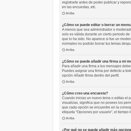
registrarte antes de poder publicar y repo
en las encuestas, etc.
Arriba
¿Cómo se puede editar o borrar un mens
A menos que sea administrador o moderador,
solo es válida durante un cierto periodo de
que lo ha sido. No aparece si fue un moder
normales no podrán borrar tus temas desp
Arriba
¿Cómo se puede añadir una firma a mi m
Para añadir una firma a tus mensajes debes
Puedes asignar una firma por defecto a todo
opción
Añadir firma
dentro del perfil.
Arriba
¿Cómo creo una encuesta?
Cuando inicias un nuevo tema o editas el pr
visualizas, significa que no posees los pe
que cada opción se encuentre en la corresp
etiqueta "Opciones por usuario", el tiempo l
Arriba
¿Por qué no se puede añadir más opcione