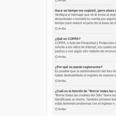
Arriba
Hace un tiempo me registré, ¡pero ahora
Verifiqca el mensaje que se te envia al reg
desactivado o borrado tu cuenta por algun
tiempo para reducir el peso de la base de da
Arriba
¿Qué es COPPA?
COPPA, o Acta de Privacidad y Protección 
solicita a los sitios de Internet, los cuales
padres o con algún otro método de reconoci
Arriba
¿Por qué no puedo registrarme?
Es posible que la administración del foro h
haber deshabilitado el registro de nuevos u
Arriba
¿Cuál es la función de "Borrar todas las c
"Borrar todas las cookies del Sitio" borra 
identificado al mismo. También proveen func
estás teniendo problemas con el ingreso o 
Arriba