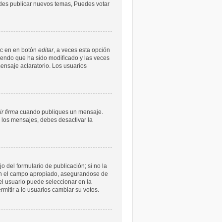
uedes publicar nuevos temas, Puedes votar
ic en en botón
editar
, a veces esta opción
ciendo que ha sido modificado y las veces
ensaje aclaratorio. Los usuarios
r firma
cuando publiques un mensaje.
n los mensajes, debes desactivar la
 del formulario de publicación; si no la
s en el campo apropiado, asegurandose de
l usuario puede seleccionar en la
ermitir a lo usuarios cambiar su votos.