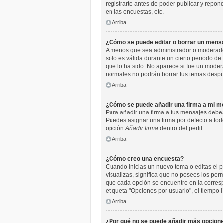
registrarte antes de poder publicar y repo
en las encuestas, etc.
Arriba
¿Cómo se puede editar o borrar un mens
A menos que sea administrador o moderador,
solo es válida durante un cierto periodo de
que lo ha sido. No aparece si fue un moder
normales no podrán borrar tus temas desp
Arriba
¿Cómo se puede añadir una firma a mi m
Para añadir una firma a tus mensajes debes
Puedes asignar una firma por defecto a todo
opción
Añadir firma
dentro del perfil.
Arriba
¿Cómo creo una encuesta?
Cuando inicias un nuevo tema o editas el pr
visualizas, significa que no posees los pe
que cada opción se encuentre en la corresp
etiqueta "Opciones por usuario", el tiempo l
Arriba
¿Por qué no se puede añadir más opcione