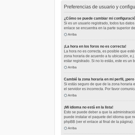
Preferencias de usuario y config
¿Cómo se puede cambiar mi configuraci
Si es un usuario registrado, todos tus dato
enlace se encuentra en la parte superior de
Arriba
¡La hora en los foros no es correcta!
La hora no es correcta, es posible que estés
zona horaria de acuerdo a tu ubicación, e.
estar registrado. Si no lo estás, este es u
Arriba
Cambié la zona horaria en mi perfil, ¡pero
Si estás seguro de que de la zona horaria e
el servidor es incorrecta. Por favor comuni
Arriba
¡Mi idioma no está en la lista!
Esto se puede deber a que la administración
puede instalar el paquete del idioma que ne
phpBB (ver el enlace al final de la página).
Arriba