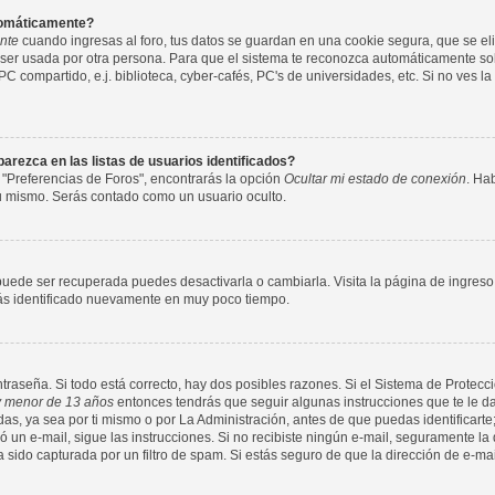
utomáticamente?
nte
cuando ingresas al foro, tus datos se guardan en una cookie segura, que se elim
ser usada por otra persona. Para que el sistema te reconozca automáticamente solo
compartido, e.j. biblioteca, cyber-cafés, PC's de universidades, etc. Si no ves la c
rezca en las listas de usuarios identificados?
 "Preferencias de Foros", encontrarás la opción
Ocultar mi estado de conexión
. Ha
tu mismo. Serás contado como un usuario oculto.
puede ser recuperada puedes desactivarla o cambiarla. Visita la página de ingreso 
arás identificado nuevamente en muy poco tiempo.
ntraseña. Si todo está correcto, hay dos posibles razones. Si el Sistema de Protecci
 menor de 13 años
entonces tendrás que seguir algunas instrucciones que te le da
s, ya sea por ti mismo o por La Administración, antes de que puedas identificarte;
nvió un e-mail, sigue las instrucciones. Si no recibiste ningún e-mail, seguramente l
a sido capturada por un filtro de spam. Si estás seguro de que la dirección de e-ma