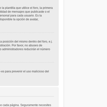
lantilla que utilice el foro, la primera
ntidad de mensajes que publicaste o el
rsonal para cada usuario. Es la
sponible la opción de avatar,
 posición del mismo dentro del foro, e.j.
tración. Por favor, no abuses de
 o administradores reducirán el número
o es para prevenir el uso malicioso del
a de cada página. Seguramente necesites