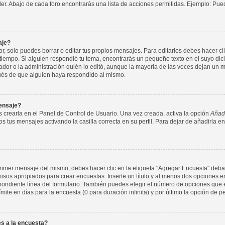
nder. Abajo de cada foro encontrarás una lista de acciones permitidas. Ejemplo: P
aje?
 solo puedes borrar o editar tus propios mensajes. Para editarlos debes hacer cl
 tiempo. Si alguien respondió tu tema, encontrarás un pequeño texto en el suyo di
ador o la administración quién lo editó, aunque la mayoria de las veces dejan un m
ués de que alguien haya respondido al mismo.
ensaje?
 crearla en el Panel de Control de Usuario. Una vez creada, activa la opción
Añadi
s tus mensajes activando la casilla correcta en su perfil. Para dejar de añadirla e
imer mensaje del mismo, debes hacer clic en la etiqueta "Agregar Encuesta" debajo
rmisos apropiados para crear encuestas. Inserte un título y al menos dos opcione
ondiente línea del formulario. También puedes elegir el número de opciones que e
ímite en días para la encuesta (0 para duración infinita) y por último la opción de p
s a la encuesta?