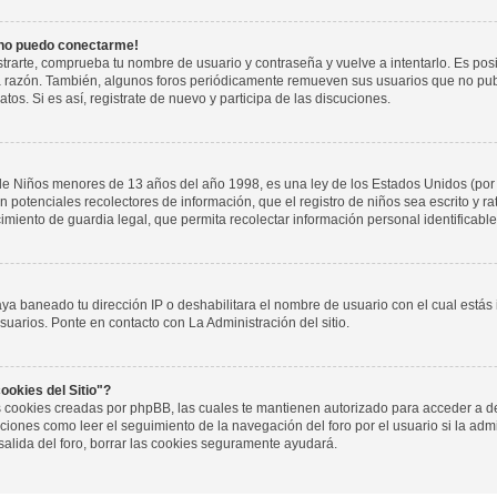
 no puedo conectarme!
istrarte, comprueba tu nombre de usuario y contraseña y vuelve a intentarlo. Es pos
a razón. También, algunos foros periódicamente remueven sus usuarios que no pub
tos. Si es así, registrate de nuevo y participa de las discuciones.
de Niños menores de 13 años del año 1998, es una ley de los Estados Unidos (por
 son potenciales recolectores de información, que el registro de niños sea escrito y r
miento de guardia legal, que permita recolectar información personal identificab
aya baneado tu dirección IP o deshabilitara el nombre de usuario con el cual estás
suarios. Ponte en contacto con La Administración del sitio.
ookies del Sitio"?
las cookies creadas por phpBB, las cuales te mantienen autorizado para acceder a d
iones como leer el seguimiento de la navegación del foro por el usuario si la admin
salida del foro, borrar las cookies seguramente ayudará.