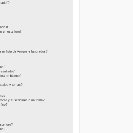
nado"?
eados!
n en este foro!
?
 mi lista de Amigos e Ignorados?
ros?
resultado?
ina en blanco?
nsajes y temas?
itos
vorito y suscribirme a un tema?
fico?
ste foro?
tos?