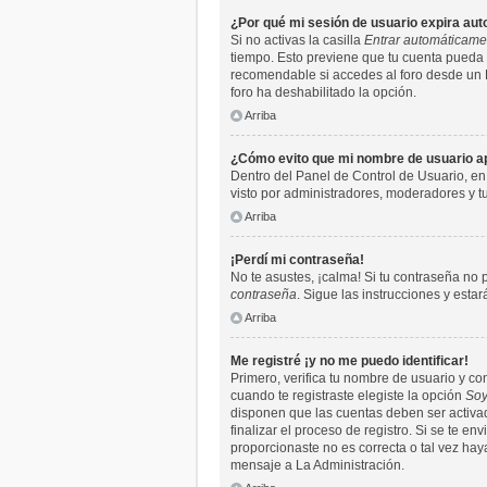
¿Por qué mi sesión de usuario expira a
Si no activas la casilla
Entrar automáticame
tiempo. Esto previene que tu cuenta pueda 
recomendable si accedes al foro desde un PC 
foro ha deshabilitado la opción.
Arriba
¿Cómo evito que mi nombre de usuario apa
Dentro del Panel de Control de Usuario, en
visto por administradores, moderadores y 
Arriba
¡Perdí mi contraseña!
No te asustes, ¡calma! Si tu contraseña no 
contraseña
. Sigue las instrucciones y est
Arriba
Me registré ¡y no me puedo identificar!
Primero, verifica tu nombre de usuario y co
cuando te registraste elegiste la opción
Soy
disponen que las cuentas deben ser activada
finalizar el proceso de registro. Si se te e
proporcionaste no es correcta o tal vez hay
mensaje a La Administración.