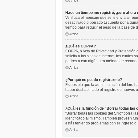
Arriba
Hace un tiempo me registré, ¡pero ahora
Verifiqca el mensaje que se te envia al reg
desactivado o borrado tu cuenta por algun
tiempo para reducir el peso de la base de da
Arriba
¿Qué es COPPA?
COPPA, o Acta de Privacidad y Protección 
solicita a los sitios de Internet, los cuales
padres o con algún otro método de reconoci
Arriba
¿Por qué no puedo registrarme?
Es posible que la administración del foro h
haber deshabilitado el registro de nuevos u
Arriba
¿Cuál es la función de "Borrar todas las c
"Borrar todas las cookies del Sitio" borra 
identificado al mismo. También proveen func
estás teniendo problemas con el ingreso o 
Arriba