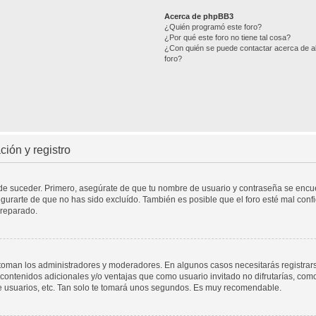
Acerca de phpBB3
¿Quién programó este foro?
¿Por qué este foro no tiene tal cosa?
¿Con quién se puede contactar acerca de ab
foro?
ión y registro
ede suceder. Primero, asegúrate de que tu nombre de usuario y contraseña se encuen
urarte de que no has sido excluído. También es posible que el foro esté mal confi
 reparado.
a toman los administradores y moderadores. En algunos casos necesitarás registrar
contenidos adicionales y/o ventajas que como usuario invitado no difrutarías, com
e usuarios, etc. Tan solo te tomará unos segundos. Es muy recomendable.