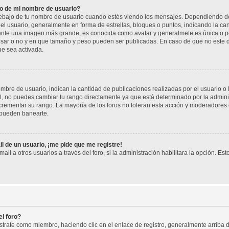
o de mi nombre de usuario?
jo de tu nombre de usuario cuando estés viendo los mensajes. Dependiendo de la p
del usuario, generalmente en forma de estrellas, bloques o puntos, indicando la ca
mente una imagen más grande, es conocida como avatar y generalmete es única o pe
sar o no y en que tamaño y peso pueden ser publicadas. En caso de que no este di
ue sea activada.
re de usuario, indican la cantidad de publicaciones realizadas por el usuario o la
, no puedes cambiar tu rango directamente ya que está determinado por la adminis
rementar su rango. La mayoría de los foros no toleran esta acción y moderadores
 pueden banearte.
l de un usuario, ¡me pide que me registre!
il a otros usuarios a través del foro, si la administración habilitara la opción. Est
l foro?
istrate como miembro, haciendo clic en el enlace de registro, generalmente arrib