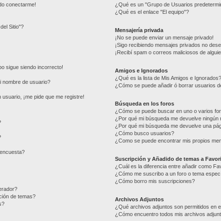
edo conectarme!
¿Qué es un "Grupo de Usuarios predetermi
¿Qué es el enlace "El equipo"?
del Sitio"?
Mensajería privada
¡No se puede enviar un mensaje privado!
¡Sigo recibiendo mensajes privados no des
¡Recibí spam o correos maliciosos de alguie
mpo sigue siendo incorrecto!
Amigos e Ignorados
¿Qué es la lista de Mis Amigos e Ignorados
i nombre de usuario?
¿Cómo se puede añadir ó borrar usuarios de
 usuario, ¡me pide que me registre!
Búsqueda en los foros
¿Cómo se puede buscar en uno o varios fo
¿Por qué mi búsqueda me devuelve ningún 
?
¿Por qué mi búsqueda me devuelve una pág
¿Cómo busco usuarios?
?
¿Como se puede encontrar mis propios me
 encuesta?
Suscripción y Añadido de temas a Favor
¿Cuál es la diferencia entre añadir como Fa
¿Cómo me suscribo a un foro o tema especí
¿Cómo borro mis suscripciones?
erador?
ación de temas?
Archivos Adjuntos
s?
¿Qué archivos adjuntos son permitidos en e
¿Cómo encuentro todos mis archivos adjun