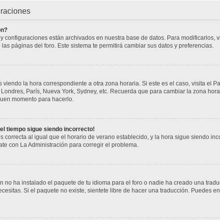
uraciones
ón?
s y configuraciones están archivados en nuestra base de datos. Para modificarlos, vi
 las páginas del foro. Este sistema te permitirá cambiar sus datos y preferencias.
 viendo la hora correspondiente a otra zona horaria. Si este es el caso, visita el P
j. Londres, París, Nueva York, Sydney, etc. Recuerda que para cambiar la zona hor
n buen momento para hacerlo.
 el tiempo sigue siendo incorrecto!
s correcta al igual que el horario de verano establecido, y la hora sigue siendo i
cate con La Administración para corregir el problema.
 no ha instalado el paquete de tu idioma para el foro o nadie ha creado una tradu
cesitas. Si el paquete no existe, sientete libre de hacer una traducción. Puedes en