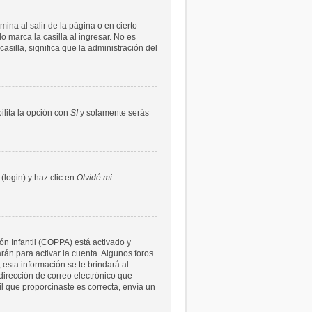
ina al salir de la página o en cierto
 marca la casilla al ingresar. No es
asilla, significa que la administración del
bilita la opción con
SI
y solamente serás
(login) y haz clic en
Olvidé mi
ón Infantil (COPPA) está activado y
rán para activar la cuenta. Algunos foros
 esta información se te brindará al
a dirección de correo electrónico que
il que proporcinaste es correcta, envía un