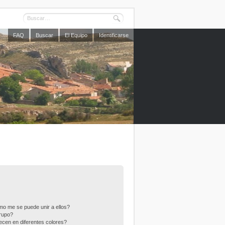
FAQ
Buscar
El Equipo
Identificarse
o me se puede unir a ellos?
rupo?
cen en diferentes colores?