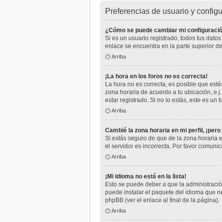
Preferencias de usuario y config
¿Cómo se puede cambiar mi configuraci
Si es un usuario registrado, todos tus dato
enlace se encuentra en la parte superior de
Arriba
¡La hora en los foros no es correcta!
La hora no es correcta, es posible que estés
zona horaria de acuerdo a tu ubicación, e.
estar registrado. Si no lo estás, este es u
Arriba
Cambié la zona horaria en mi perfil, ¡pero
Si estás seguro de que de la zona horaria e
el servidor es incorrecta. Por favor comuni
Arriba
¡Mi idioma no está en la lista!
Esto se puede deber a que la administración
puede instalar el paquete del idioma que ne
phpBB (ver el enlace al final de la página).
Arriba