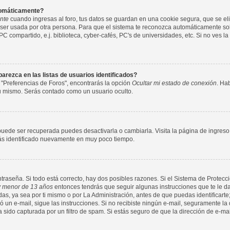
utomáticamente?
nte
cuando ingresas al foro, tus datos se guardan en una cookie segura, que se elim
ser usada por otra persona. Para que el sistema te reconozca automáticamente solo
compartido, e.j. biblioteca, cyber-cafés, PC's de universidades, etc. Si no ves la c
rezca en las listas de usuarios identificados?
 "Preferencias de Foros", encontrarás la opción
Ocultar mi estado de conexión
. Ha
tu mismo. Serás contado como un usuario oculto.
puede ser recuperada puedes desactivarla o cambiarla. Visita la página de ingreso 
arás identificado nuevamente en muy poco tiempo.
ntraseña. Si todo está correcto, hay dos posibles razones. Si el Sistema de Protecci
 menor de 13 años
entonces tendrás que seguir algunas instrucciones que te le da
s, ya sea por ti mismo o por La Administración, antes de que puedas identificarte;
nvió un e-mail, sigue las instrucciones. Si no recibiste ningún e-mail, seguramente l
a sido capturada por un filtro de spam. Si estás seguro de que la dirección de e-ma