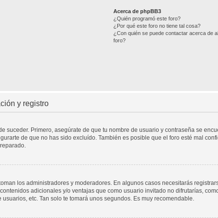
Acerca de phpBB3
¿Quién programó este foro?
¿Por qué este foro no tiene tal cosa?
¿Con quién se puede contactar acerca de ab
foro?
ión y registro
ede suceder. Primero, asegúrate de que tu nombre de usuario y contraseña se encuen
urarte de que no has sido excluído. También es posible que el foro esté mal confi
 reparado.
a toman los administradores y moderadores. En algunos casos necesitarás registrar
contenidos adicionales y/o ventajas que como usuario invitado no difrutarías, com
e usuarios, etc. Tan solo te tomará unos segundos. Es muy recomendable.