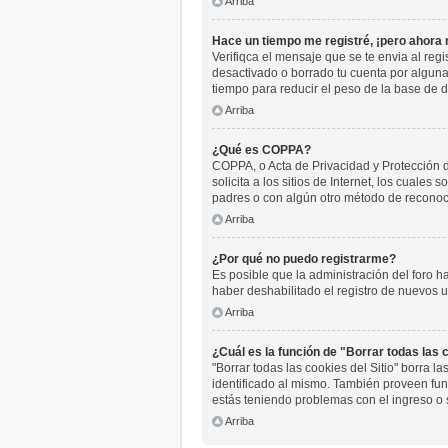
Arriba
Hace un tiempo me registré, ¡pero ahora
Verifiqca el mensaje que se te envia al reg
desactivado o borrado tu cuenta por algun
tiempo para reducir el peso de la base de da
Arriba
¿Qué es COPPA?
COPPA, o Acta de Privacidad y Protección 
solicita a los sitios de Internet, los cuales
padres o con algún otro método de reconoci
Arriba
¿Por qué no puedo registrarme?
Es posible que la administración del foro h
haber deshabilitado el registro de nuevos u
Arriba
¿Cuál es la función de "Borrar todas las c
"Borrar todas las cookies del Sitio" borra 
identificado al mismo. También proveen func
estás teniendo problemas con el ingreso o 
Arriba