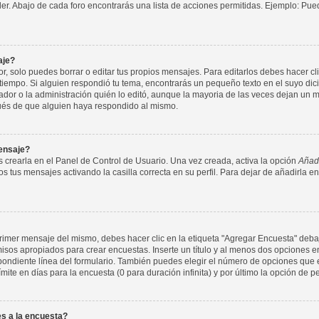
nder. Abajo de cada foro encontrarás una lista de acciones permitidas. Ejemplo: P
aje?
 solo puedes borrar o editar tus propios mensajes. Para editarlos debes hacer cl
 tiempo. Si alguien respondió tu tema, encontrarás un pequeño texto en el suyo di
ador o la administración quién lo editó, aunque la mayoria de las veces dejan un m
ués de que alguien haya respondido al mismo.
ensaje?
 crearla en el Panel de Control de Usuario. Una vez creada, activa la opción
Añadi
s tus mensajes activando la casilla correcta en su perfil. Para dejar de añadirla e
imer mensaje del mismo, debes hacer clic en la etiqueta "Agregar Encuesta" debajo
rmisos apropiados para crear encuestas. Inserte un título y al menos dos opcione
ondiente línea del formulario. También puedes elegir el número de opciones que e
ímite en días para la encuesta (0 para duración infinita) y por último la opción de p
s a la encuesta?