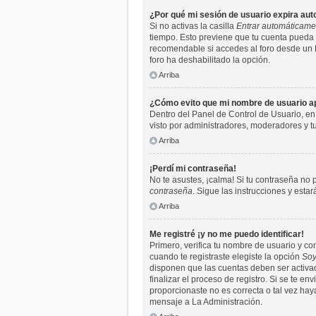
¿Por qué mi sesión de usuario expira a
Si no activas la casilla
Entrar automáticame
tiempo. Esto previene que tu cuenta pueda 
recomendable si accedes al foro desde un PC 
foro ha deshabilitado la opción.
Arriba
¿Cómo evito que mi nombre de usuario apa
Dentro del Panel de Control de Usuario, en
visto por administradores, moderadores y 
Arriba
¡Perdí mi contraseña!
No te asustes, ¡calma! Si tu contraseña no 
contraseña
. Sigue las instrucciones y est
Arriba
Me registré ¡y no me puedo identificar!
Primero, verifica tu nombre de usuario y co
cuando te registraste elegiste la opción
Soy
disponen que las cuentas deben ser activada
finalizar el proceso de registro. Si se te e
proporcionaste no es correcta o tal vez hay
mensaje a La Administración.