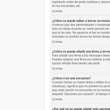
registrarte antes de poder publicar y repo
en las encuestas, etc.
Arriba
¿Cómo se puede editar o borrar un mens
A menos que sea administrador o moderador,
solo es válida durante un cierto periodo de
que lo ha sido. No aparece si fue un moder
normales no podrán borrar tus temas desp
Arriba
¿Cómo se puede añadir una firma a mi m
Para añadir una firma a tus mensajes debes
Puedes asignar una firma por defecto a todo
opción
Añadir firma
dentro del perfil.
Arriba
¿Cómo creo una encuesta?
Cuando inicias un nuevo tema o editas el pr
visualizas, significa que no posees los pe
que cada opción se encuentre en la corresp
etiqueta "Opciones por usuario", el tiempo l
Arriba
¿Por qué no se puede añadir más opcione