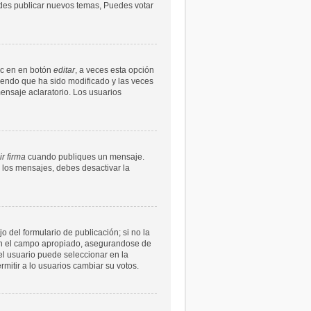
uedes publicar nuevos temas, Puedes votar
ic en en botón
editar
, a veces esta opción
ciendo que ha sido modificado y las veces
ensaje aclaratorio. Los usuarios
r firma
cuando publiques un mensaje.
n los mensajes, debes desactivar la
 del formulario de publicación; si no la
s en el campo apropiado, asegurandose de
l usuario puede seleccionar en la
ermitir a lo usuarios cambiar su votos.