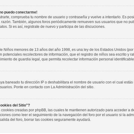
 no puedo conectarme!
istrarte, comprueba tu nombre de usuario y contraseña y vuelve a intentarlo. Es pos
a razón. También, algunos foros periódicamente remueven sus usuarios que no pub
tos. Si es así, registrate de nuevo y participa de las discuciones.
de Niños menores de 13 años del año 1998, es una ley de los Estados Unidos (por
 son potenciales recolectores de información, que el registro de niños sea escrito y r
miento de guardia legal, que permita recolectar información personal identificab
aya baneado tu dirección IP o deshabilitara el nombre de usuario con el cual estás
suarios. Ponte en contacto con La Administración del sitio.
ookies del Sitio"?
las cookies creadas por phpBB, las cuales te mantienen autorizado para acceder a d
iones como leer el seguimiento de la navegación del foro por el usuario si la admin
salida del foro, borrar las cookies seguramente ayudará.