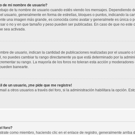
o de mi nombre de usuario?
jo de tu nombre de usuario cuando estés viendo los mensajes. Dependiendo de la p
del usuario, generalmente en forma de estrellas, bloques o puntos, indicando la ca
mente una imagen más grande, es conocida como avatar y generalmete es única o pe
sar o no y en que tamaño y peso pueden ser publicadas. En caso de que no este di
ue sea activada.
re de usuario, indican la cantidad de publicaciones realizadas por el usuario o la
, no puedes cambiar tu rango directamente ya que está determinado por la adminis
rementar su rango. La mayoría de los foros no toleran esta acción y moderadores
 pueden banearte.
l de un usuario, ¡me pide que me registre!
il a otros usuarios a través del foro, si la administración habilitara la opción. Est
l foro?
istrate como miembro, haciendo clic en el enlace de registro, generalmente arrib