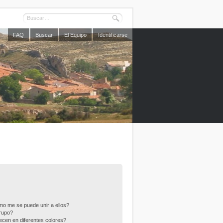
FAQ
Buscar
El Equipo
Identificarse
o me se puede unir a ellos?
rupo?
cen en diferentes colores?