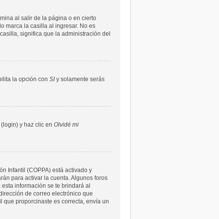
ina al salir de la página o en cierto
 marca la casilla al ingresar. No es
asilla, significa que la administración del
bilita la opción con
SI
y solamente serás
(login) y haz clic en
Olvidé mi
ón Infantil (COPPA) está activado y
rán para activar la cuenta. Algunos foros
 esta información se te brindará al
a dirección de correo electrónico que
il que proporcinaste es correcta, envía un