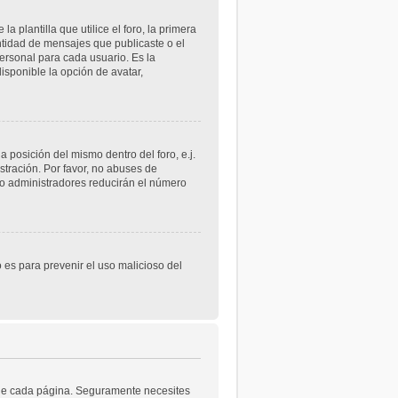
lantilla que utilice el foro, la primera
ntidad de mensajes que publicaste o el
rsonal para cada usuario. Es la
sponible la opción de avatar,
 posición del mismo dentro del foro, e.j.
tración. Por favor, no abuses de
 o administradores reducirán el número
o es para prevenir el uso malicioso del
a de cada página. Seguramente necesites