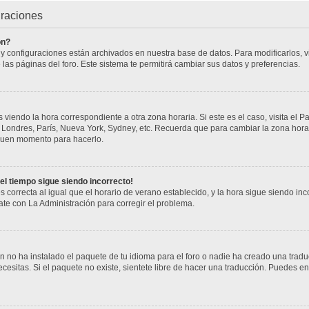
uraciones
ón?
s y configuraciones están archivados en nuestra base de datos. Para modificarlos, vi
 las páginas del foro. Este sistema te permitirá cambiar sus datos y preferencias.
 viendo la hora correspondiente a otra zona horaria. Si este es el caso, visita el P
j. Londres, París, Nueva York, Sydney, etc. Recuerda que para cambiar la zona hor
n buen momento para hacerlo.
 el tiempo sigue siendo incorrecto!
s correcta al igual que el horario de verano establecido, y la hora sigue siendo i
cate con La Administración para corregir el problema.
 no ha instalado el paquete de tu idioma para el foro o nadie ha creado una tradu
cesitas. Si el paquete no existe, sientete libre de hacer una traducción. Puedes en