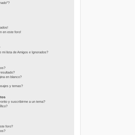
nado"?
eados!
n en este foro!
?
 mi lista de Amigos e Ignorados?
ros?
resultado?
ina en blanco?
nsajes y temas?
itos
vorito y suscribirme a un tema?
fico?
ste foro?
tos?