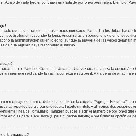
nder. Abajo de cada foro encontrarás una lista de acciones permitidas. Ejemplo: P
aje?
 solo puedes borrar o editar tus propios mensajes. Para editarlos debes hacer cl
 tiempo. Si alguien respondió tu tema, encontrarás un pequeño texto en el suyo di
ador o la administración quién lo editó, aunque la mayoria de las veces dejan un m
ués de que alguien haya respondido al mismo.
ensaje?
 crearla en el Panel de Control de Usuario. Una vez creada, activa la opción
Añadi
s tus mensajes activando la casilla correcta en su perfil. Para dejar de añadirla e
imer mensaje del mismo, debes hacer clic en la etiqueta "Agregar Encuesta" debajo
rmisos apropiados para crear encuestas. Inserte un título y al menos dos opcione
ondiente línea del formulario. También puedes elegir el número de opciones que e
ímite en días para la encuesta (0 para duración infinita) y por último la opción de p
s a la encuesta?