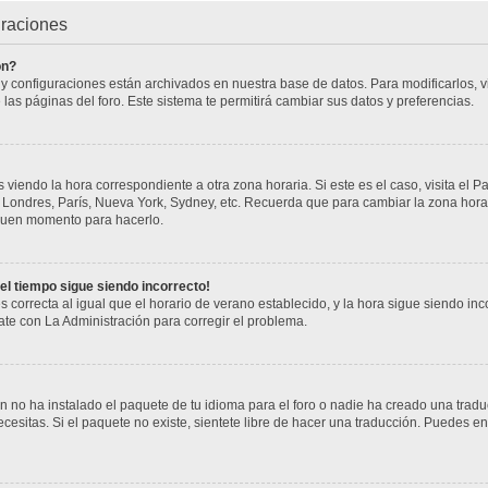
uraciones
ón?
s y configuraciones están archivados en nuestra base de datos. Para modificarlos, vi
 las páginas del foro. Este sistema te permitirá cambiar sus datos y preferencias.
 viendo la hora correspondiente a otra zona horaria. Si este es el caso, visita el P
j. Londres, París, Nueva York, Sydney, etc. Recuerda que para cambiar la zona hor
n buen momento para hacerlo.
 el tiempo sigue siendo incorrecto!
s correcta al igual que el horario de verano establecido, y la hora sigue siendo i
cate con La Administración para corregir el problema.
 no ha instalado el paquete de tu idioma para el foro o nadie ha creado una tradu
cesitas. Si el paquete no existe, sientete libre de hacer una traducción. Puedes en