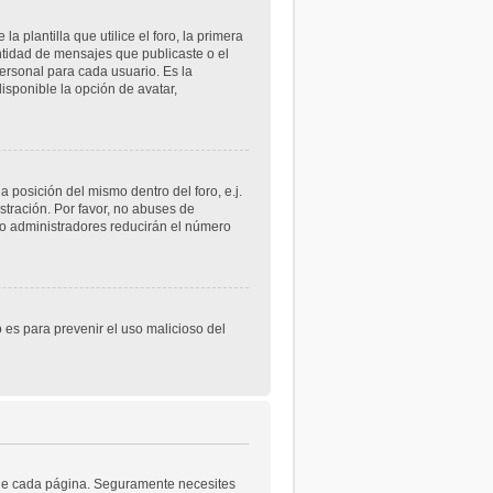
lantilla que utilice el foro, la primera
ntidad de mensajes que publicaste o el
rsonal para cada usuario. Es la
sponible la opción de avatar,
 posición del mismo dentro del foro, e.j.
tración. Por favor, no abuses de
 o administradores reducirán el número
o es para prevenir el uso malicioso del
a de cada página. Seguramente necesites