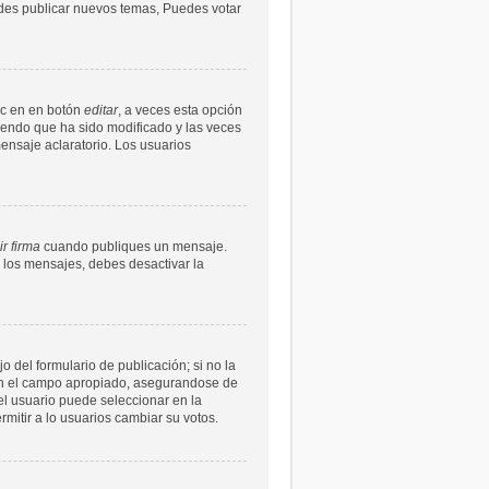
uedes publicar nuevos temas, Puedes votar
ic en en botón
editar
, a veces esta opción
ciendo que ha sido modificado y las veces
ensaje aclaratorio. Los usuarios
r firma
cuando publiques un mensaje.
n los mensajes, debes desactivar la
 del formulario de publicación; si no la
s en el campo apropiado, asegurandose de
l usuario puede seleccionar en la
ermitir a lo usuarios cambiar su votos.