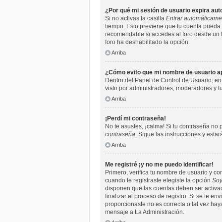
¿Por qué mi sesión de usuario expira a
Si no activas la casilla
Entrar automáticame
tiempo. Esto previene que tu cuenta pueda 
recomendable si accedes al foro desde un PC 
foro ha deshabilitado la opción.
Arriba
¿Cómo evito que mi nombre de usuario apa
Dentro del Panel de Control de Usuario, en
visto por administradores, moderadores y 
Arriba
¡Perdí mi contraseña!
No te asustes, ¡calma! Si tu contraseña no 
contraseña
. Sigue las instrucciones y est
Arriba
Me registré ¡y no me puedo identificar!
Primero, verifica tu nombre de usuario y co
cuando te registraste elegiste la opción
Soy
disponen que las cuentas deben ser activada
finalizar el proceso de registro. Si se te e
proporcionaste no es correcta o tal vez hay
mensaje a La Administración.