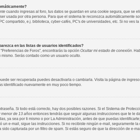
utomáticamente?
nte
cuando ingresas al foro, tus datos se guardan en una cookie segura, que se elim
ser usada por otra persona. Para que el sistema te reconozca automáticamente solo
compartido, e.j. biblioteca, cyber-cafés, PC's de universidades, etc. Si no ves la c
rezca en las listas de usuarios identificados?
 "Preferencias de Foros", encontrarás la opción
Ocultar mi estado de conexión
. Ha
tu mismo. Serás contado como un usuario oculto.
puede ser recuperada puedes desactivarla o cambiarla. Visita la página de ingreso 
arás identificado nuevamente en muy poco tiempo.
ntraseña. Si todo está correcto, hay dos posibles razones. Si el Sistema de Protecci
 menor de 13 años
entonces tendrás que seguir algunas instrucciones que te le da
s, ya sea por ti mismo o por La Administración, antes de que puedas identificarte;
nvió un e-mail, sigue las instrucciones. Si no recibiste ningún e-mail, seguramente l
a sido capturada por un filtro de spam. Si estás seguro de que la dirección de e-ma