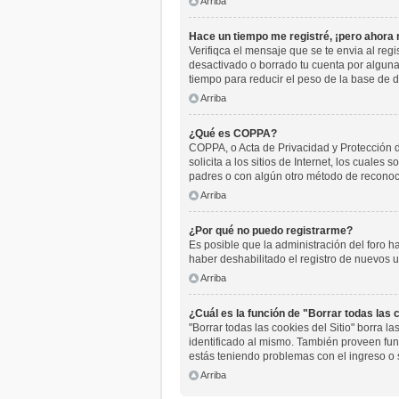
Arriba
Hace un tiempo me registré, ¡pero ahora
Verifiqca el mensaje que se te envia al reg
desactivado o borrado tu cuenta por algun
tiempo para reducir el peso de la base de da
Arriba
¿Qué es COPPA?
COPPA, o Acta de Privacidad y Protección 
solicita a los sitios de Internet, los cuales
padres o con algún otro método de reconoci
Arriba
¿Por qué no puedo registrarme?
Es posible que la administración del foro h
haber deshabilitado el registro de nuevos u
Arriba
¿Cuál es la función de "Borrar todas las c
"Borrar todas las cookies del Sitio" borra 
identificado al mismo. También proveen func
estás teniendo problemas con el ingreso o 
Arriba