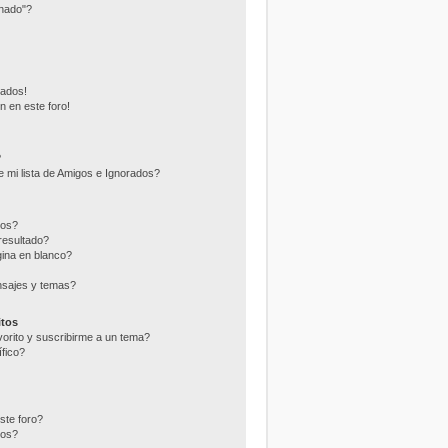
nado"?
eados!
n en este foro!
?
 mi lista de Amigos e Ignorados?
ros?
resultado?
ina en blanco?
nsajes y temas?
itos
vorito y suscribirme a un tema?
fico?
ste foro?
tos?