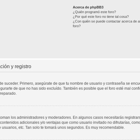
Acerca de phpBB3
¿Quién programó este foro?
¿Por qué este foro no tiene tal cosa?
¿Con quién se puede contactar acerca de ab
foro?
ión y registro
ede suceder. Primero, asegúrate de que tu nombre de usuario y contraseña se encuen
urarte de que no has sido excluído. También es posible que el foro esté mal confi
 reparado.
a toman los administradores y moderadores. En algunos casos necesitarás registrar
contenidos adicionales y/o ventajas que como usuario invitado no difrutarías, com
e usuarios, etc. Tan solo te tomará unos segundos. Es muy recomendable.