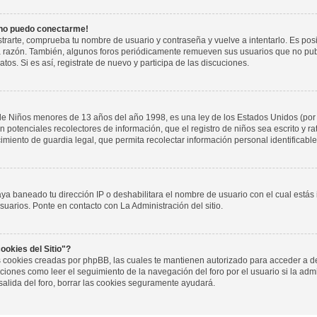
 no puedo conectarme!
istrarte, comprueba tu nombre de usuario y contraseña y vuelve a intentarlo. Es pos
a razón. También, algunos foros periódicamente remueven sus usuarios que no pub
tos. Si es así, registrate de nuevo y participa de las discuciones.
de Niños menores de 13 años del año 1998, es una ley de los Estados Unidos (por
 son potenciales recolectores de información, que el registro de niños sea escrito y r
miento de guardia legal, que permita recolectar información personal identificab
aya baneado tu dirección IP o deshabilitara el nombre de usuario con el cual estás
suarios. Ponte en contacto con La Administración del sitio.
ookies del Sitio"?
las cookies creadas por phpBB, las cuales te mantienen autorizado para acceder a d
iones como leer el seguimiento de la navegación del foro por el usuario si la admin
salida del foro, borrar las cookies seguramente ayudará.