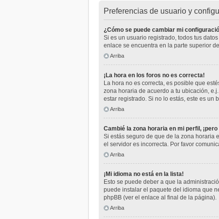
Preferencias de usuario y config
¿Cómo se puede cambiar mi configuraci
Si es un usuario registrado, todos tus dato
enlace se encuentra en la parte superior de
Arriba
¡La hora en los foros no es correcta!
La hora no es correcta, es posible que estés
zona horaria de acuerdo a tu ubicación, e.
estar registrado. Si no lo estás, este es u
Arriba
Cambié la zona horaria en mi perfil, ¡pero
Si estás seguro de que de la zona horaria e
el servidor es incorrecta. Por favor comuni
Arriba
¡Mi idioma no está en la lista!
Esto se puede deber a que la administración
puede instalar el paquete del idioma que ne
phpBB (ver el enlace al final de la página).
Arriba