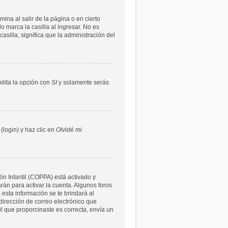
ina al salir de la página o en cierto
 marca la casilla al ingresar. No es
asilla, significa que la administración del
bilita la opción con
SI
y solamente serás
(login) y haz clic en
Olvidé mi
ón Infantil (COPPA) está activado y
rán para activar la cuenta. Algunos foros
 esta información se te brindará al
a dirección de correo electrónico que
il que proporcinaste es correcta, envía un