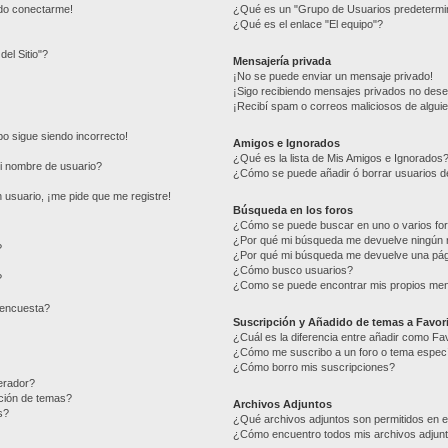
edo conectarme!
¿Qué es un "Grupo de Usuarios predetermi
¿Qué es el enlace "El equipo"?
del Sitio"?
Mensajería privada
¡No se puede enviar un mensaje privado!
¡Sigo recibiendo mensajes privados no des
¡Recibí spam o correos maliciosos de alguie
mpo sigue siendo incorrecto!
Amigos e Ignorados
¿Qué es la lista de Mis Amigos e Ignorados
i nombre de usuario?
¿Cómo se puede añadir ó borrar usuarios de
 usuario, ¡me pide que me registre!
Búsqueda en los foros
¿Cómo se puede buscar en uno o varios fo
¿Por qué mi búsqueda me devuelve ningún 
?
¿Por qué mi búsqueda me devuelve una pág
¿Cómo busco usuarios?
?
¿Como se puede encontrar mis propios me
 encuesta?
Suscripción y Añadido de temas a Favor
¿Cuál es la diferencia entre añadir como Fa
¿Cómo me suscribo a un foro o tema especí
¿Cómo borro mis suscripciones?
erador?
ación de temas?
Archivos Adjuntos
s?
¿Qué archivos adjuntos son permitidos en e
¿Cómo encuentro todos mis archivos adjun