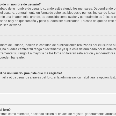
o de mi nombre de usuario?
jo de tu nombre de usuario cuando estés viendo los mensajes. Dependiendo de la p
del usuario, generalmente en forma de estrellas, bloques o puntos, indicando la ca
mente una imagen más grande, es conocida como avatar y generalmete es única o pe
sar o no y en que tamaño y peso pueden ser publicadas. En caso de que no este di
ue sea activada.
re de usuario, indican la cantidad de publicaciones realizadas por el usuario o la
, no puedes cambiar tu rango directamente ya que está determinado por la adminis
rementar su rango. La mayoría de los foros no toleran esta acción y moderadores
 pueden banearte.
l de un usuario, ¡me pide que me registre!
il a otros usuarios a través del foro, si la administración habilitara la opción. Est
l foro?
istrate como miembro, haciendo clic en el enlace de registro, generalmente arrib