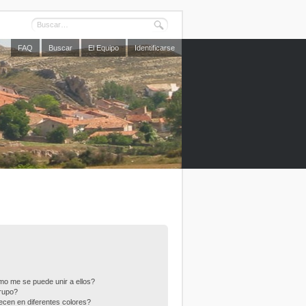
FAQ
Buscar
El Equipo
Identificarse
o me se puede unir a ellos?
rupo?
cen en diferentes colores?