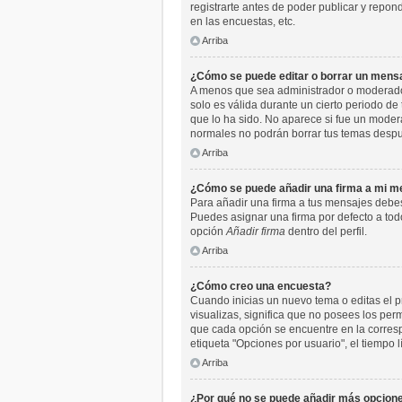
registrarte antes de poder publicar y repo
en las encuestas, etc.
Arriba
¿Cómo se puede editar o borrar un mens
A menos que sea administrador o moderador,
solo es válida durante un cierto periodo de
que lo ha sido. No aparece si fue un moder
normales no podrán borrar tus temas desp
Arriba
¿Cómo se puede añadir una firma a mi m
Para añadir una firma a tus mensajes debes
Puedes asignar una firma por defecto a todo
opción
Añadir firma
dentro del perfil.
Arriba
¿Cómo creo una encuesta?
Cuando inicias un nuevo tema o editas el pr
visualizas, significa que no posees los pe
que cada opción se encuentre en la corresp
etiqueta "Opciones por usuario", el tiempo l
Arriba
¿Por qué no se puede añadir más opcione