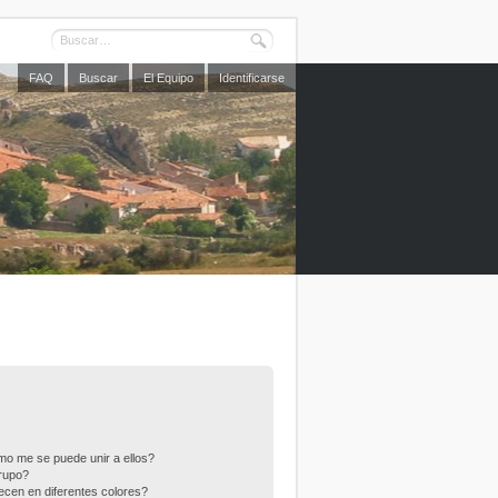
FAQ
Buscar
El Equipo
Identificarse
o me se puede unir a ellos?
rupo?
cen en diferentes colores?