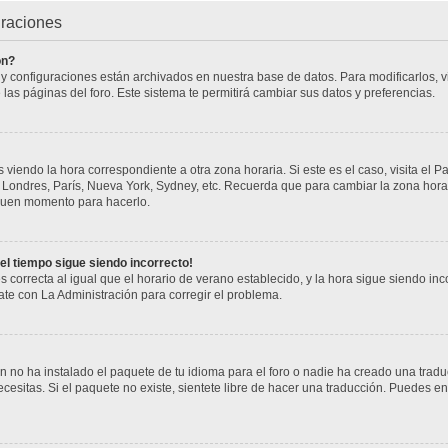
uraciones
ón?
s y configuraciones están archivados en nuestra base de datos. Para modificarlos, vi
 las páginas del foro. Este sistema te permitirá cambiar sus datos y preferencias.
 viendo la hora correspondiente a otra zona horaria. Si este es el caso, visita el P
j. Londres, París, Nueva York, Sydney, etc. Recuerda que para cambiar la zona hor
n buen momento para hacerlo.
 el tiempo sigue siendo incorrecto!
s correcta al igual que el horario de verano establecido, y la hora sigue siendo i
cate con La Administración para corregir el problema.
 no ha instalado el paquete de tu idioma para el foro o nadie ha creado una tradu
cesitas. Si el paquete no existe, sientete libre de hacer una traducción. Puedes en