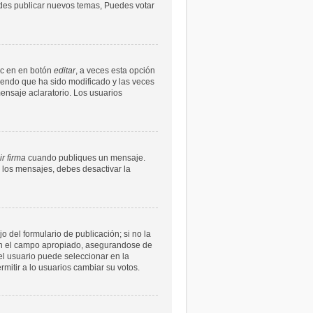
uedes publicar nuevos temas, Puedes votar
ic en en botón
editar
, a veces esta opción
ciendo que ha sido modificado y las veces
ensaje aclaratorio. Los usuarios
r firma
cuando publiques un mensaje.
n los mensajes, debes desactivar la
 del formulario de publicación; si no la
s en el campo apropiado, asegurandose de
l usuario puede seleccionar en la
ermitir a lo usuarios cambiar su votos.