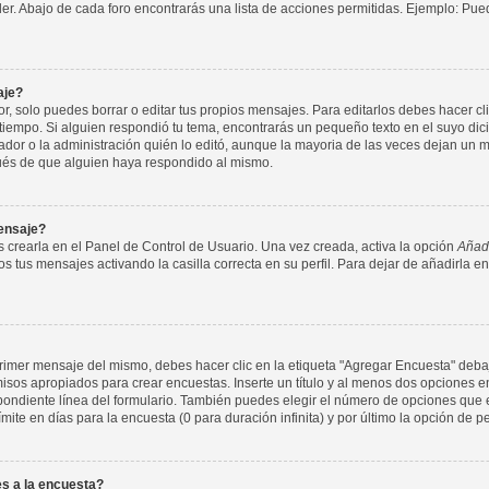
nder. Abajo de cada foro encontrarás una lista de acciones permitidas. Ejemplo: P
aje?
 solo puedes borrar o editar tus propios mensajes. Para editarlos debes hacer cl
 tiempo. Si alguien respondió tu tema, encontrarás un pequeño texto en el suyo di
ador o la administración quién lo editó, aunque la mayoria de las veces dejan un m
ués de que alguien haya respondido al mismo.
ensaje?
 crearla en el Panel de Control de Usuario. Una vez creada, activa la opción
Añadi
s tus mensajes activando la casilla correcta en su perfil. Para dejar de añadirla e
imer mensaje del mismo, debes hacer clic en la etiqueta "Agregar Encuesta" debajo
rmisos apropiados para crear encuestas. Inserte un título y al menos dos opcione
ondiente línea del formulario. También puedes elegir el número de opciones que e
ímite en días para la encuesta (0 para duración infinita) y por último la opción de p
s a la encuesta?