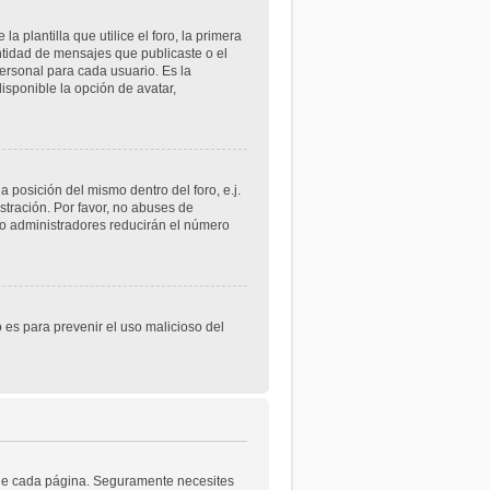
lantilla que utilice el foro, la primera
ntidad de mensajes que publicaste o el
rsonal para cada usuario. Es la
sponible la opción de avatar,
 posición del mismo dentro del foro, e.j.
tración. Por favor, no abuses de
 o administradores reducirán el número
o es para prevenir el uso malicioso del
a de cada página. Seguramente necesites