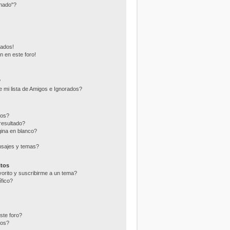
nado"?
eados!
n en este foro!
?
 mi lista de Amigos e Ignorados?
ros?
resultado?
ina en blanco?
nsajes y temas?
itos
vorito y suscribirme a un tema?
fico?
ste foro?
tos?