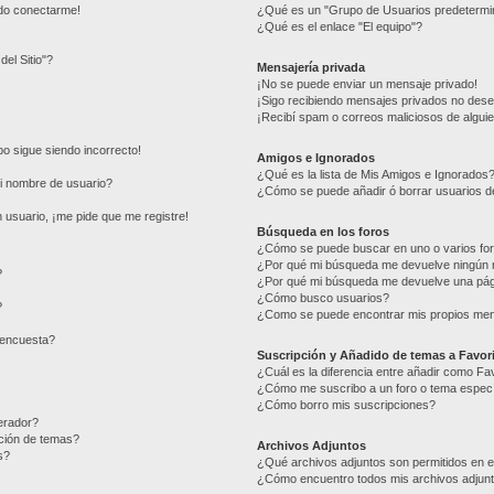
edo conectarme!
¿Qué es un "Grupo de Usuarios predetermi
¿Qué es el enlace "El equipo"?
del Sitio"?
Mensajería privada
¡No se puede enviar un mensaje privado!
¡Sigo recibiendo mensajes privados no des
¡Recibí spam o correos maliciosos de alguie
mpo sigue siendo incorrecto!
Amigos e Ignorados
¿Qué es la lista de Mis Amigos e Ignorados
i nombre de usuario?
¿Cómo se puede añadir ó borrar usuarios de
 usuario, ¡me pide que me registre!
Búsqueda en los foros
¿Cómo se puede buscar en uno o varios fo
¿Por qué mi búsqueda me devuelve ningún 
?
¿Por qué mi búsqueda me devuelve una pág
¿Cómo busco usuarios?
?
¿Como se puede encontrar mis propios me
 encuesta?
Suscripción y Añadido de temas a Favor
¿Cuál es la diferencia entre añadir como Fa
¿Cómo me suscribo a un foro o tema especí
¿Cómo borro mis suscripciones?
erador?
ación de temas?
Archivos Adjuntos
s?
¿Qué archivos adjuntos son permitidos en e
¿Cómo encuentro todos mis archivos adjun