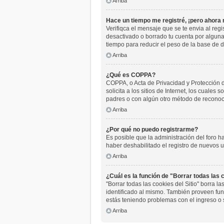
Arriba
Hace un tiempo me registré, ¡pero ahora
Verifiqca el mensaje que se te envia al reg
desactivado o borrado tu cuenta por algun
tiempo para reducir el peso de la base de da
Arriba
¿Qué es COPPA?
COPPA, o Acta de Privacidad y Protección 
solicita a los sitios de Internet, los cuales
padres o con algún otro método de reconoci
Arriba
¿Por qué no puedo registrarme?
Es posible que la administración del foro h
haber deshabilitado el registro de nuevos u
Arriba
¿Cuál es la función de "Borrar todas las c
"Borrar todas las cookies del Sitio" borra 
identificado al mismo. También proveen func
estás teniendo problemas con el ingreso o 
Arriba