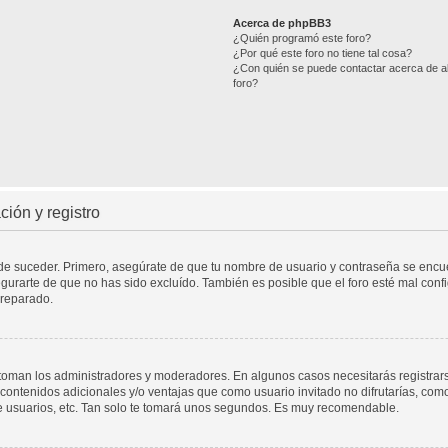
Acerca de phpBB3
¿Quién programó este foro?
¿Por qué este foro no tiene tal cosa?
¿Con quién se puede contactar acerca de ab
foro?
ión y registro
ede suceder. Primero, asegúrate de que tu nombre de usuario y contraseña se encuen
urarte de que no has sido excluído. También es posible que el foro esté mal confi
 reparado.
a toman los administradores y moderadores. En algunos casos necesitarás registrar
contenidos adicionales y/o ventajas que como usuario invitado no difrutarías, com
e usuarios, etc. Tan solo te tomará unos segundos. Es muy recomendable.