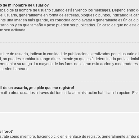
o de mi nombre de usuario?
jo de tu nombre de usuario cuando estés viendo los mensajes. Dependiendo de la p
del usuario, generalmente en forma de estrellas, bloques o puntos, indicando la ca
mente una imagen más grande, es conocida como avatar y generalmete es única o pe
sar o no y en que tamaño y peso pueden ser publicadas. En caso de que no este di
ue sea activada.
re de usuario, indican la cantidad de publicaciones realizadas por el usuario o la
, no puedes cambiar tu rango directamente ya que está determinado por la adminis
rementar su rango. La mayoría de los foros no toleran esta acción y moderadores
 pueden banearte.
l de un usuario, ¡me pide que me registre!
il a otros usuarios a través del foro, si la administración habilitara la opción. Est
l foro?
istrate como miembro, haciendo clic en el enlace de registro, generalmente arrib