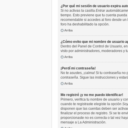
¿Por qué mi sesión de usuario expira a
Si no activas la casilla
Entrar automáticame
tiempo. Esto previene que tu cuenta pueda 
recomendable si accedes al foro desde un PC 
foro ha deshabilitado la opción.
Arriba
¿Cómo evito que mi nombre de usuario apa
Dentro del Panel de Control de Usuario, en
visto por administradores, moderadores y 
Arriba
¡Perdí mi contraseña!
No te asustes, ¡calma! Si tu contraseña no 
contraseña
. Sigue las instrucciones y est
Arriba
Me registré ¡y no me puedo identificar!
Primero, verifica tu nombre de usuario y co
cuando te registraste elegiste la opción
Soy
disponen que las cuentas deben ser activada
finalizar el proceso de registro. Si se te e
proporcionaste no es correcta o tal vez hay
mensaje a La Administración.