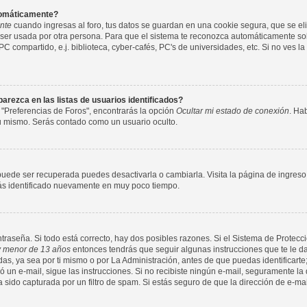
utomáticamente?
nte
cuando ingresas al foro, tus datos se guardan en una cookie segura, que se elim
ser usada por otra persona. Para que el sistema te reconozca automáticamente solo
compartido, e.j. biblioteca, cyber-cafés, PC's de universidades, etc. Si no ves la c
rezca en las listas de usuarios identificados?
 "Preferencias de Foros", encontrarás la opción
Ocultar mi estado de conexión
. Ha
tu mismo. Serás contado como un usuario oculto.
puede ser recuperada puedes desactivarla o cambiarla. Visita la página de ingreso 
arás identificado nuevamente en muy poco tiempo.
ntraseña. Si todo está correcto, hay dos posibles razones. Si el Sistema de Protecci
 menor de 13 años
entonces tendrás que seguir algunas instrucciones que te le da
s, ya sea por ti mismo o por La Administración, antes de que puedas identificarte;
nvió un e-mail, sigue las instrucciones. Si no recibiste ningún e-mail, seguramente l
a sido capturada por un filtro de spam. Si estás seguro de que la dirección de e-ma