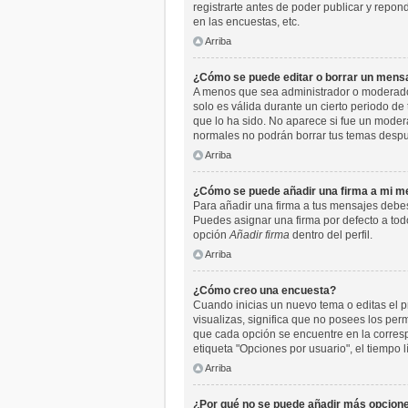
registrarte antes de poder publicar y repo
en las encuestas, etc.
Arriba
¿Cómo se puede editar o borrar un mens
A menos que sea administrador o moderador,
solo es válida durante un cierto periodo de
que lo ha sido. No aparece si fue un moder
normales no podrán borrar tus temas desp
Arriba
¿Cómo se puede añadir una firma a mi m
Para añadir una firma a tus mensajes debes
Puedes asignar una firma por defecto a todo
opción
Añadir firma
dentro del perfil.
Arriba
¿Cómo creo una encuesta?
Cuando inicias un nuevo tema o editas el pr
visualizas, significa que no posees los pe
que cada opción se encuentre en la corresp
etiqueta "Opciones por usuario", el tiempo l
Arriba
¿Por qué no se puede añadir más opcione