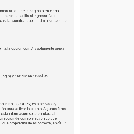
ina al salir de la página o en cierto
 marca la casilla al ingresar. No es
asilla, significa que la administración del
bilita la opción con
SI
y solamente serás
(login) y haz clic en
Olvidé mi
ón Infantil (COPPA) está activado y
rán para activar la cuenta. Algunos foros
 esta información se te brindará al
a dirección de correo electrónico que
il que proporcinaste es correcta, envía un