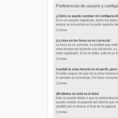
Preferencias de usuario y config
¿Cómo se puede cambiar mi configuraci
Si es un usuario registrado, todos tus dato
enlace se encuentra en la parte superior de
Arriba
¡La hora en los foros no es correcta!
La hora no es correcta, es posible que estés
zona horaria de acuerdo a tu ubicación, e.
estar registrado. Si no lo estás, este es u
Arriba
Cambié la zona horaria en mi perfil, ¡pero
Si estás seguro de que de la zona horaria e
el servidor es incorrecta. Por favor comuni
Arriba
¡Mi idioma no está en la lista!
Esto se puede deber a que la administración
puede instalar el paquete del idioma que ne
phpBB (ver el enlace al final de la página).
Arriba