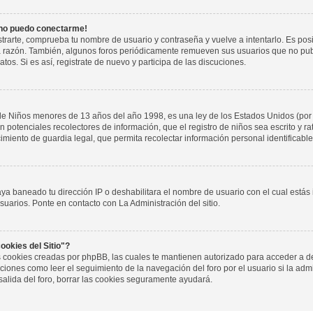
 no puedo conectarme!
istrarte, comprueba tu nombre de usuario y contraseña y vuelve a intentarlo. Es pos
a razón. También, algunos foros periódicamente remueven sus usuarios que no pub
tos. Si es así, registrate de nuevo y participa de las discuciones.
de Niños menores de 13 años del año 1998, es una ley de los Estados Unidos (por
 son potenciales recolectores de información, que el registro de niños sea escrito y r
miento de guardia legal, que permita recolectar información personal identificab
aya baneado tu dirección IP o deshabilitara el nombre de usuario con el cual estás
suarios. Ponte en contacto con La Administración del sitio.
ookies del Sitio"?
las cookies creadas por phpBB, las cuales te mantienen autorizado para acceder a d
iones como leer el seguimiento de la navegación del foro por el usuario si la admin
salida del foro, borrar las cookies seguramente ayudará.