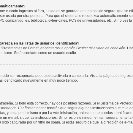
utomáticamente?
nte
cuando ingresas al foro, tus datos se guardan en una cookie segura, que se elim
ser usada por otra persona. Para que el sistema te reconozca automáticamente solo
compartido, e.j. biblioteca, cyber-cafés, PC's de universidades, etc. Si no ves la c
rezca en las listas de usuarios identificados?
 "Preferencias de Foros", encontrarás la opción
Ocultar mi estado de conexión
. Ha
tu mismo. Serás contado como un usuario oculto.
puede ser recuperada puedes desactivarla o cambiarla. Visita la página de ingreso 
arás identificado nuevamente en muy poco tiempo.
ntraseña. Si todo está correcto, hay dos posibles razones. Si el Sistema de Protecci
 menor de 13 años
entonces tendrás que seguir algunas instrucciones que te le da
s, ya sea por ti mismo o por La Administración, antes de que puedas identificarte;
nvió un e-mail, sigue las instrucciones. Si no recibiste ningún e-mail, seguramente l
a sido capturada por un filtro de spam. Si estás seguro de que la dirección de e-ma