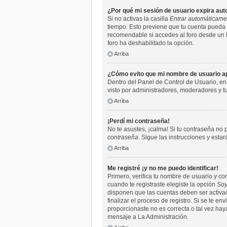
¿Por qué mi sesión de usuario expira a
Si no activas la casilla
Entrar automáticame
tiempo. Esto previene que tu cuenta pueda 
recomendable si accedes al foro desde un PC 
foro ha deshabilitado la opción.
Arriba
¿Cómo evito que mi nombre de usuario apa
Dentro del Panel de Control de Usuario, en
visto por administradores, moderadores y 
Arriba
¡Perdí mi contraseña!
No te asustes, ¡calma! Si tu contraseña no 
contraseña
. Sigue las instrucciones y est
Arriba
Me registré ¡y no me puedo identificar!
Primero, verifica tu nombre de usuario y co
cuando te registraste elegiste la opción
Soy
disponen que las cuentas deben ser activada
finalizar el proceso de registro. Si se te e
proporcionaste no es correcta o tal vez hay
mensaje a La Administración.