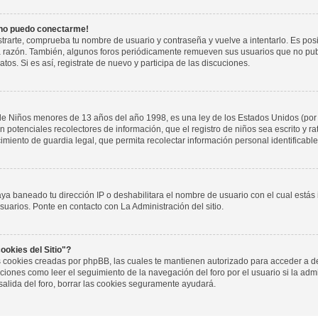
 no puedo conectarme!
istrarte, comprueba tu nombre de usuario y contraseña y vuelve a intentarlo. Es pos
a razón. También, algunos foros periódicamente remueven sus usuarios que no pub
tos. Si es así, registrate de nuevo y participa de las discuciones.
de Niños menores de 13 años del año 1998, es una ley de los Estados Unidos (por
 son potenciales recolectores de información, que el registro de niños sea escrito y r
miento de guardia legal, que permita recolectar información personal identificab
aya baneado tu dirección IP o deshabilitara el nombre de usuario con el cual estás
suarios. Ponte en contacto con La Administración del sitio.
ookies del Sitio"?
las cookies creadas por phpBB, las cuales te mantienen autorizado para acceder a d
iones como leer el seguimiento de la navegación del foro por el usuario si la admin
salida del foro, borrar las cookies seguramente ayudará.