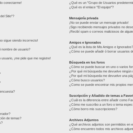
edo conectarme!
¿Qué es un "Grupo de Usuarios predetermi
¿Qué es el enlace "El equipo"?
del Sitio"?
Mensajería privada
¡No se puede enviar un mensaje privado!
¡Sigo recibiendo mensajes privados no des
¡Recibí spam o correos maliciosos de alguie
mpo sigue siendo incorrecto!
Amigos e Ignorados
¿Qué es la lista de Mis Amigos e Ignorados
i nombre de usuario?
¿Cómo se puede añadir ó borrar usuarios de
 usuario, ¡me pide que me registre!
Búsqueda en los foros
¿Cómo se puede buscar en uno o varios fo
¿Por qué mi búsqueda me devuelve ningún 
?
¿Por qué mi búsqueda me devuelve una pág
¿Cómo busco usuarios?
?
¿Como se puede encontrar mis propios me
 encuesta?
Suscripción y Añadido de temas a Favor
¿Cuál es la diferencia entre añadir como Fa
¿Cómo me suscribo a un foro o tema especí
¿Cómo borro mis suscripciones?
erador?
ación de temas?
Archivos Adjuntos
s?
¿Qué archivos adjuntos son permitidos en e
¿Cómo encuentro todos mis archivos adjun