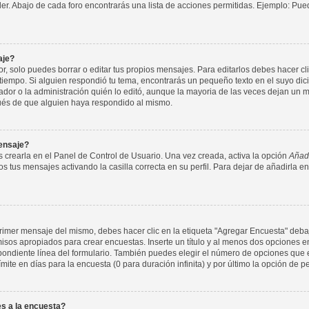
nder. Abajo de cada foro encontrarás una lista de acciones permitidas. Ejemplo: P
aje?
 solo puedes borrar o editar tus propios mensajes. Para editarlos debes hacer cl
 tiempo. Si alguien respondió tu tema, encontrarás un pequeño texto en el suyo di
ador o la administración quién lo editó, aunque la mayoria de las veces dejan un m
ués de que alguien haya respondido al mismo.
ensaje?
 crearla en el Panel de Control de Usuario. Una vez creada, activa la opción
Añadi
s tus mensajes activando la casilla correcta en su perfil. Para dejar de añadirla e
imer mensaje del mismo, debes hacer clic en la etiqueta "Agregar Encuesta" debajo
rmisos apropiados para crear encuestas. Inserte un título y al menos dos opcione
ondiente línea del formulario. También puedes elegir el número de opciones que e
ímite en días para la encuesta (0 para duración infinita) y por último la opción de p
s a la encuesta?