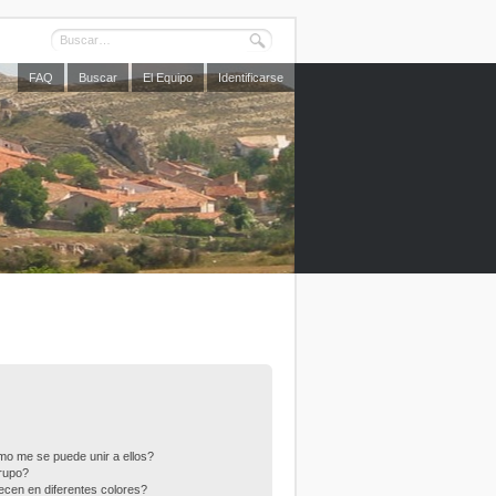
FAQ
Buscar
El Equipo
Identificarse
o me se puede unir a ellos?
rupo?
cen en diferentes colores?