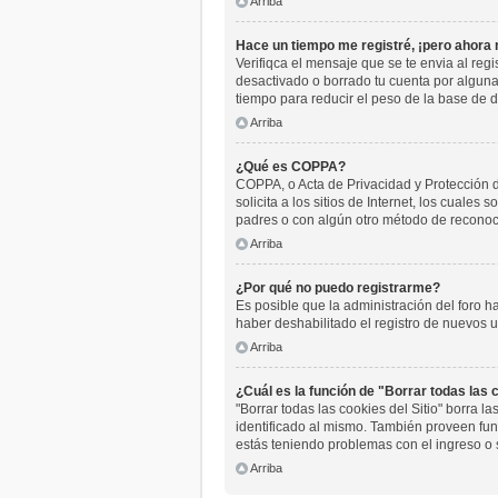
Arriba
Hace un tiempo me registré, ¡pero ahora
Verifiqca el mensaje que se te envia al reg
desactivado o borrado tu cuenta por algun
tiempo para reducir el peso de la base de da
Arriba
¿Qué es COPPA?
COPPA, o Acta de Privacidad y Protección 
solicita a los sitios de Internet, los cuales
padres o con algún otro método de reconoci
Arriba
¿Por qué no puedo registrarme?
Es posible que la administración del foro h
haber deshabilitado el registro de nuevos u
Arriba
¿Cuál es la función de "Borrar todas las c
"Borrar todas las cookies del Sitio" borra 
identificado al mismo. También proveen func
estás teniendo problemas con el ingreso o 
Arriba