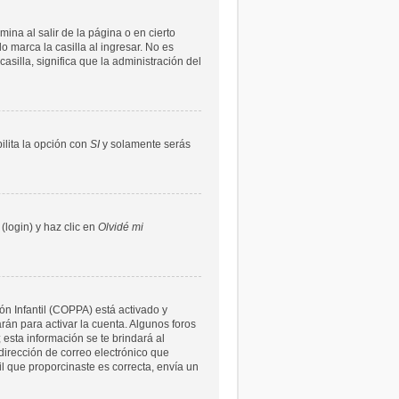
ina al salir de la página o en cierto
 marca la casilla al ingresar. No es
asilla, significa que la administración del
bilita la opción con
SI
y solamente serás
(login) y haz clic en
Olvidé mi
ón Infantil (COPPA) está activado y
rán para activar la cuenta. Algunos foros
 esta información se te brindará al
a dirección de correo electrónico que
il que proporcinaste es correcta, envía un