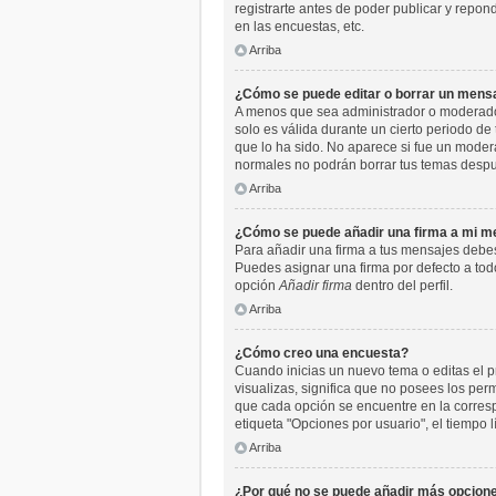
registrarte antes de poder publicar y repo
en las encuestas, etc.
Arriba
¿Cómo se puede editar o borrar un mens
A menos que sea administrador o moderador,
solo es válida durante un cierto periodo de
que lo ha sido. No aparece si fue un moder
normales no podrán borrar tus temas desp
Arriba
¿Cómo se puede añadir una firma a mi m
Para añadir una firma a tus mensajes debes
Puedes asignar una firma por defecto a todo
opción
Añadir firma
dentro del perfil.
Arriba
¿Cómo creo una encuesta?
Cuando inicias un nuevo tema o editas el pr
visualizas, significa que no posees los pe
que cada opción se encuentre en la corresp
etiqueta "Opciones por usuario", el tiempo l
Arriba
¿Por qué no se puede añadir más opcione