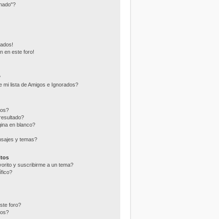
nado"?
eados!
n en este foro!
?
 mi lista de Amigos e Ignorados?
ros?
resultado?
ina en blanco?
nsajes y temas?
itos
vorito y suscribirme a un tema?
fico?
ste foro?
tos?