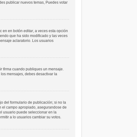
uedes publicar nuevos temas, Puedes votar
ic en en botón
editar
, a veces esta opción
ciendo que ha sido modificado y las veces
ensaje aclaratorio. Los usuarios
r firma
cuando publiques un mensaje.
n los mensajes, debes desactivar la
 del formulario de publicación; si no la
s en el campo apropiado, asegurandose de
l usuario puede seleccionar en la
ermitir a lo usuarios cambiar su votos.