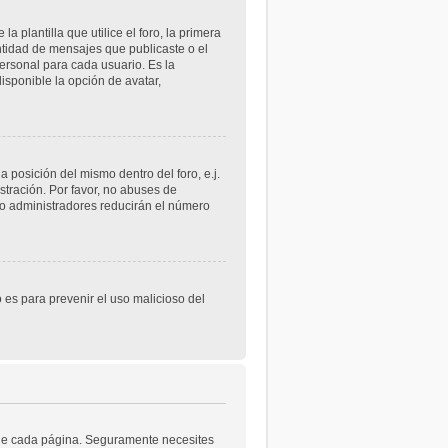
lantilla que utilice el foro, la primera
ntidad de mensajes que publicaste o el
rsonal para cada usuario. Es la
sponible la opción de avatar,
 posición del mismo dentro del foro, e.j.
tración. Por favor, no abuses de
 o administradores reducirán el número
o es para prevenir el uso malicioso del
a de cada página. Seguramente necesites