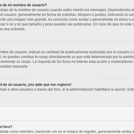
o de mi nombre de usuario?
jo de tu nombre de usuario cuando estés viendo los mensajes. Dependiendo de la p
del usuario, generalmente en forma de estrellas, bloques o puntos, indicando la ca
mente una imagen más grande, es conocida como avatar y generalmete es única o pe
sar o no y en que tamaño y peso pueden ser publicadas. En caso de que no este di
ue sea activada.
re de usuario, indican la cantidad de publicaciones realizadas por el usuario o la
, no puedes cambiar tu rango directamente ya que está determinado por la adminis
rementar su rango. La mayoría de los foros no toleran esta acción y moderadores
 pueden banearte.
l de un usuario, ¡me pide que me registre!
il a otros usuarios a través del foro, si la administración habilitara la opción. Est
l foro?
istrate como miembro, haciendo clic en el enlace de registro, generalmente arrib