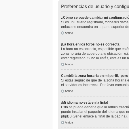
Preferencias de usuario y config
¿Cómo se puede cambiar mi configuraci
Si es un usuario registrado, todos tus dato
enlace se encuentra en la parte superior de
Arriba
¡La hora en los foros no es correcta!
La hora no es correcta, es posible que estés
zona horaria de acuerdo a tu ubicación, e.
estar registrado. Si no lo estás, este es u
Arriba
Cambié la zona horaria en mi perfil, ¡pero
Si estás seguro de que de la zona horaria e
el servidor es incorrecta. Por favor comuni
Arriba
¡Mi idioma no está en la lista!
Esto se puede deber a que la administración
puede instalar el paquete del idioma que ne
phpBB (ver el enlace al final de la página).
Arriba