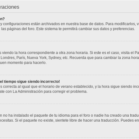
uraciones
ón?
s y configuraciones están archivados en nuestra base de datos. Para modificarlos, vi
 las páginas del foro. Este sistema te permitirá cambiar sus datos y preferencias.
 viendo la hora correspondiente a otra zona horaria. Si este es el caso, visita el P
j. Londres, París, Nueva York, Sydney, etc. Recuerda que para cambiar la zona hor
n buen momento para hacerlo.
 el tiempo sigue siendo incorrecto!
s correcta al igual que el horario de verano establecido, y la hora sigue siendo i
cate con La Administración para corregir el problema.
 no ha instalado el paquete de tu idioma para el foro o nadie ha creado una tradu
cesitas. Si el paquete no existe, sientete libre de hacer una traducción. Puedes en