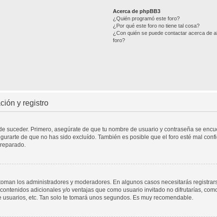
Acerca de phpBB3
¿Quién programó este foro?
¿Por qué este foro no tiene tal cosa?
¿Con quién se puede contactar acerca de ab
foro?
ión y registro
ede suceder. Primero, asegúrate de que tu nombre de usuario y contraseña se encuen
urarte de que no has sido excluído. También es posible que el foro esté mal confi
 reparado.
a toman los administradores y moderadores. En algunos casos necesitarás registrar
contenidos adicionales y/o ventajas que como usuario invitado no difrutarías, com
e usuarios, etc. Tan solo te tomará unos segundos. Es muy recomendable.